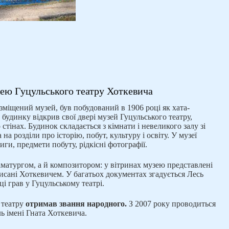
зею Гуцульського театру Хоткевича
зміщений музей, був побудований в 1906 році як хата-
 будинку відкрив свої двері музей Гуцульського театру,
стінах. Будинок складається з кімнати і невеликого залу зі
на розділи про історію, побут, культуру і освіту. У музеї
иги, предмети побуту, рідкісні фотографії.
аматургом, а й композитором: у вітринах музею представлені
исані Хоткевичем. У багатьох документах згадується Лесь
ці грав у Гуцульському театрі.
 театру
отримав звання народного.
З 2007 року проводиться
ь імені Гната Хоткевича.