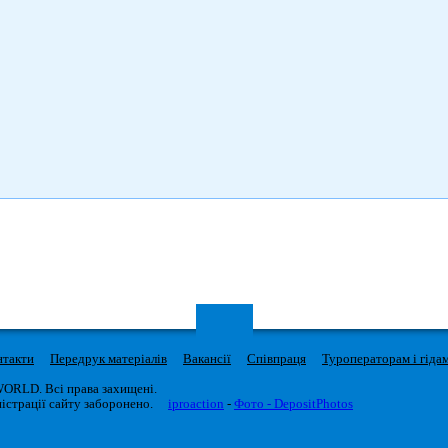
нтакти
Передрук матеріалів
Вакансії
Співпраця
Туроператорам і гіда
WORLD. Всі права захищені.
істрації сайту заборонено.
iproaction
-
Фото - DepositPhotos