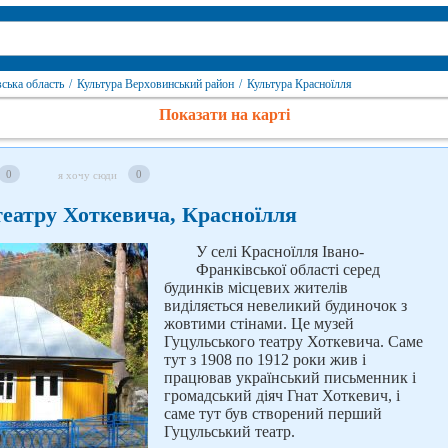
ська область
/
Культура Верховинський район
/
Культура Красноїлля
Показати на карті
0
0
я хочу сюди
еатру Хоткевича, Красноїлля
У селі Красноїлля Івано-
Франківської області серед
будинків місцевих жителів
виділяється невеликий будиночок з
жовтими стінами. Це музей
Гуцульського театру Хоткевича. Саме
тут з 1908 по 1912 роки жив і
працював український письменник і
громадський діяч Гнат Хоткевич, і
саме тут був створений перший
Гуцульський театр.