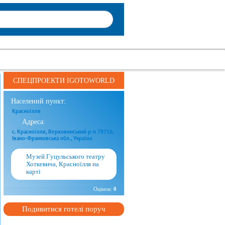
СПЕЦПРОЕКТИ IGOTOWORLD
Населений пункт:
Красноїлля
Адреса:
с. Красноїлля, Верховинський р-н 78716,
Івано-Франковська обл., Україна
Музей Гуцульського театру
Хоткевича, Красноїлля на
карті
Оцінок:
0
Подивитися готелі поруч