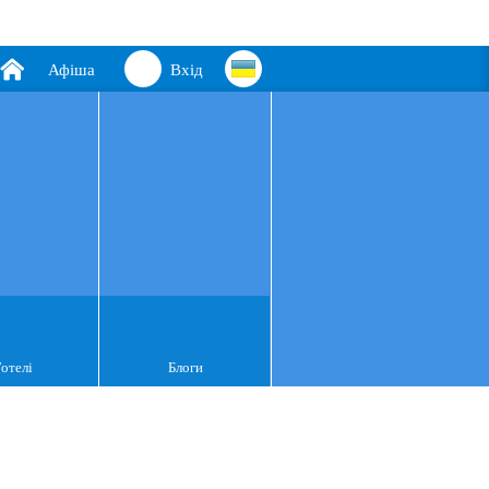
Афіша
Вхід
Готелі
Блоги