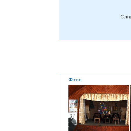
Слі
Фото: