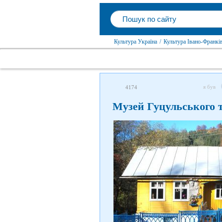
Культура Україна
/
Культура Івано-Франків
я був
4174
Музей Гуцульського т