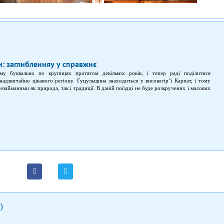
и: заглибленняу у справжнє
у буквально по крупицях протягом декількох років, і тепер раді поділитися
надзвичайно цікавого регіону. Гуцульщина знаходиться у високогір’ї Карпат, і тому
езайманими як природа, так і традиції. В даній поїздці не буде розкручених і масових
дяки цьому вона і вийшла теплою і… справжньою.
)