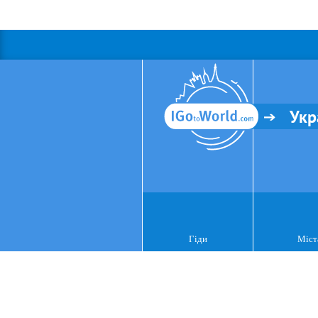
Укр
Гіди
Міст