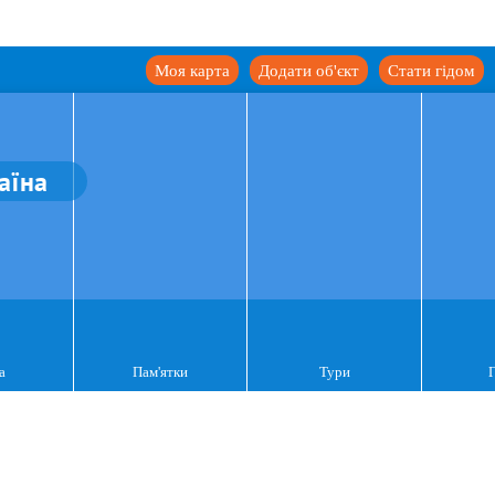
Моя карта
Додати об'єкт
Стати гідом
аїна
а
Пам'ятки
Тури