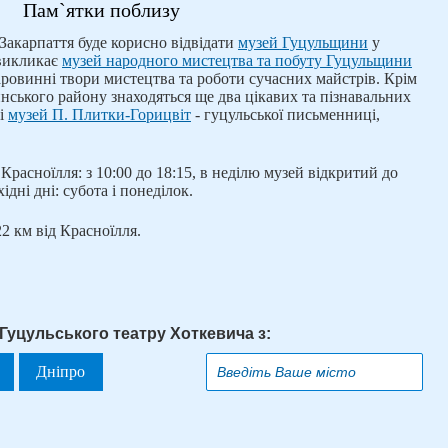
Пам`ятки поблизу
 Закарпаття буде корисно відвідати
музей Гуцульщини
у
 викликає
музей народного мистецтва та побуту Гуцульщини
аровинні твори мистецтва та роботи сучасних майстрів. Крім
инського району знаходяться ще два цікавих та пізнавальних
і
музей П. Плитки-Горицвіт
- гуцульської письменниці,
Красноїлля: з 10:00 до 18:15, в неділю музей відкритий до
хідні дні: субота і понеділок.
2 км від Красноїлля.
Гуцульського театру Хоткевича з:
Дніпро