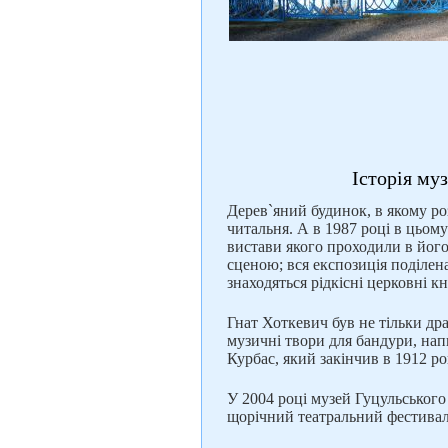
Історія му
Дерев`яний будинок, в якому ро
читальня. А в 1987 році в цьому
вистави якого проходили в його 
сценою; вся експозиція поділена 
знаходяться рідкісні церковні кн
Гнат Хоткевич був не тільки др
музичні твори для бандури, нап
Курбас, який закінчив в 1912 ро
У 2004 році музей Гуцульського
щорічний театральний фестивал