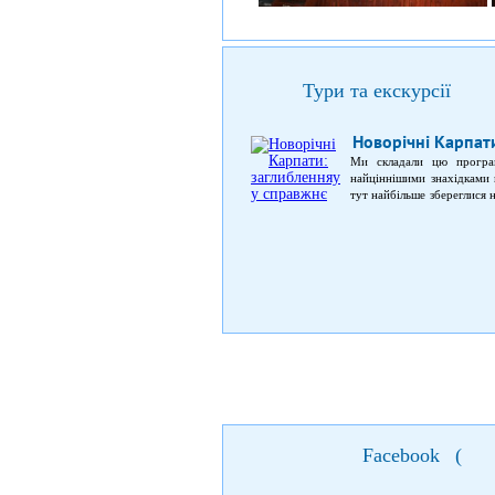
Тури та екскурсії
Новорічні Карпат
Ми складали цю програм
найціннішими знахідками 
тут найбільше збереглися н
місць відвідання, але зав
Facebook
(