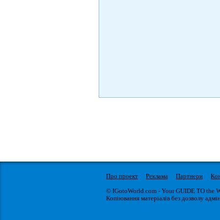
Про проект
Реклама
Партнери
Ко
© IGotoWorld.com - Your GUIDE TO the 
Копіювання матеріалів без дозволу адмін