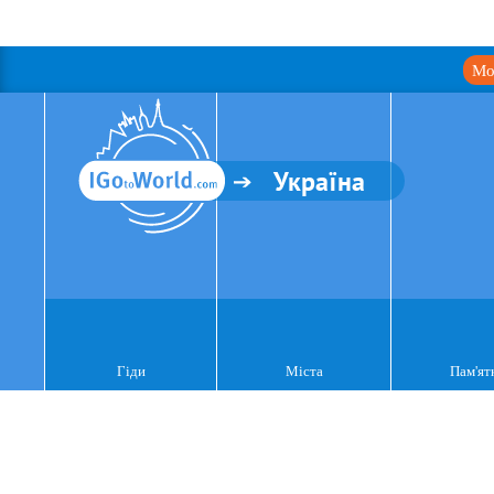
Мо
Україна
Гіди
Міста
Пам'ят