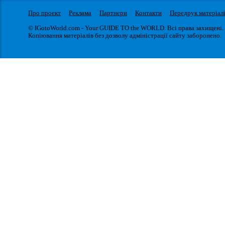
Про проект
Реклама
Партнери
Контакти
Передрук матеріал
© IGotoWorld.com - Your GUIDE TO the WORLD. Всі права захищені.
Копіювання матеріалів без дозволу адміністрації сайту заборонено.