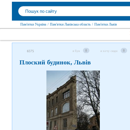
Пам'ятки Україна
/
Пам'ятки Львівська область
/
Пам'ятки Львів
8
8
я був
я хочу сюди
6575
Плоский будинок, Львів
Слідкуйте за нами в
соцмережах