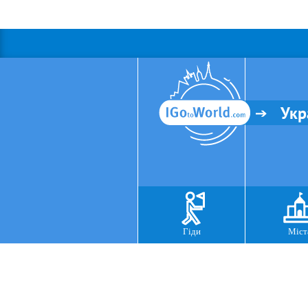
Укр
Гіди
Міст