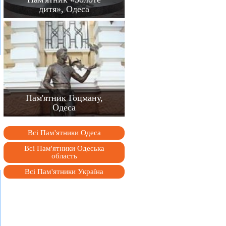
дитя», Одеса
Пам'ятник Гоцману,
Одеса
Всі Пам'ятники Одеса
Всі Пам'ятники Одеська
область
Всі Пам'ятники Україна