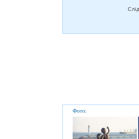
Слі
Фото: