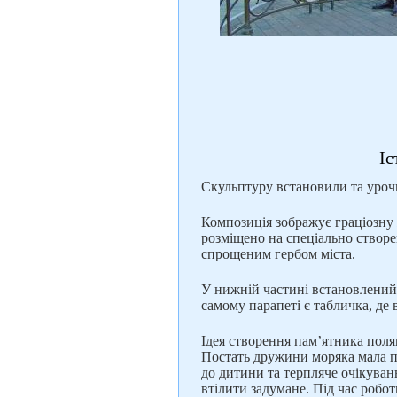
Іс
Скульптуру встановили та урочи
Композиція зображує граціозну 
розміщено на спеціально створ
спрощеним гербом міста.
У нижній частині встановлений 
самому парапеті є табличка, де 
Ідея створення пам’ятника поляг
Постать дружини моряка мала п
до дитини та терпляче очікуван
втілити задумане. Під час робо