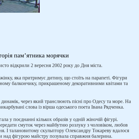
торія пам’ятника морячки
сто відкрили 2 вересня 2002 року до Дня міста.
жінку, яка притримує дитину, що стоїть на парапеті. Фігури
еному балкончику, прикрашеному декоративними квітами та
динамік, через який транслюють пісні про Одесу та море. На
викарбувані слова із вірша одеського поета Івана Рядченка.
ала у поєднанні кількох образів у одній жіночій фігурі.
ередати смуток через майбутню розлуку з чоловіком, любов
ня. І талановитому скульптору Олександру Токареву вдалося
ти над фігурою майстру позувала справжня балерина.