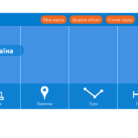
Моя карта
Додати об'єкт
Стати гідом
аїна
а
Пам'ятки
Тури