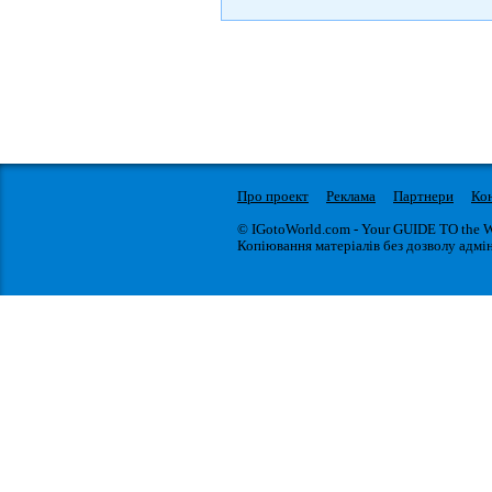
Про проект
Реклама
Партнери
Ко
© IGotoWorld.com - Your GUIDE TO the 
Копіювання матеріалів без дозволу адмін