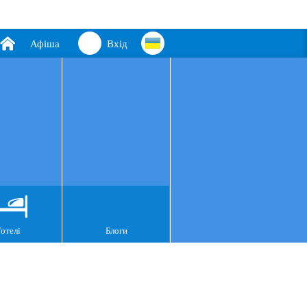
Афіша
Вхід
Готелі
Блоги