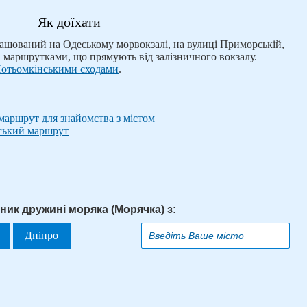
Як доїхати
ашований на Одеському морвокзалі, на вулиці Приморській,
 маршрутками, що прямують від залізничного вокзалу.
отьомкінськими сходами
.
маршрут для знайомства з містом
рський маршрут
ник дружині моряка (Морячка) з:
Дніпро