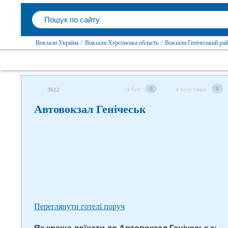
Вокзали Україна
/
Вокзали Херсонська область
/
Вокзали Генічеський ра
Слідкуйте за нами в соцмережах
0
0
я був
я хочу сюди
3612
Автовокзал Генічеськ
Переглянути готелі поруч