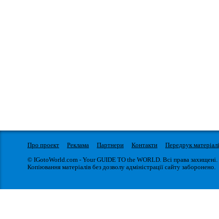
Про проект
Реклама
Партнери
Контакти
Передрук матеріал
© IGotoWorld.com - Your GUIDE TO the WORLD. Всі права захищені.
Копіювання матеріалів без дозволу адміністрації сайту заборонено.