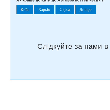
Як краще доїхати до Автовокзал Генічеськ з:
Київ
Харків
Одеса
Дніпро