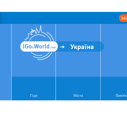
Мо
Україна
Гіди
Міста
Пам'ят