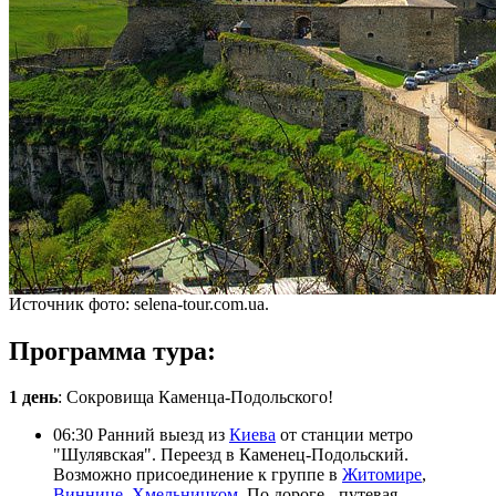
Источник фото: selena-tour.com.ua.
Программа тура:
1 день
: Сокровища Каменца-Подольского!
06:30 Ранний выезд из
Киева
от станции метро
"Шулявская". Переезд в Каменец-Подольский.
Возможно присоединение к группе в
Житомире
,
Виннице
,
Хмельницком
. По дороге - путевая