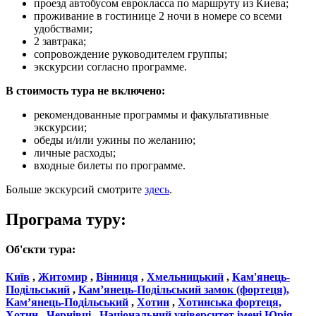
проезд автобусом еврокласса по маршруту из Киева;
проживание в гостинице 2 ночи в номере со всеми
удобствами;
2 завтрака;
сопровождение руководителем группы;
экскурсии согласно программе.
В стоимость тура не включено:
рекомендованные программы и факультативные
экскурсии;
обеды и/или ужины по желанию;
личные расходы;
входные билеты по программе.
Больше экскурсий смотрите
здесь
.
Програма туру:
Об'єкти тура:
Київ
,
Житомир
,
Вінниця
,
Хмельницький
,
Кам'янець-
Подільський
,
Kам’янець-Подільський замок (фортеця),
Kам’янець-Подільський
,
Хотин
,
Хотинська фортеця,
Хотин
,
Чернівці
,
Національний університет імені Юрія