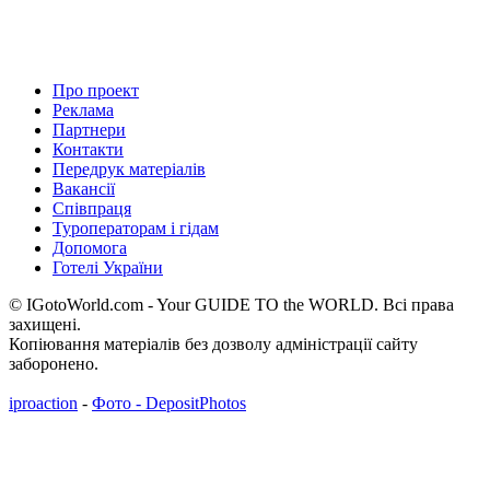
Про проект
Реклама
Партнери
Контакти
Передрук матеріалів
Вакансії
Співпраця
Туроператорам і гідам
Допомога
Готелі України
© IGotoWorld.com - Your GUIDE TO the WORLD. Всі права
захищені.
Копіювання матеріалів без дозволу адміністрації сайту
заборонено.
iproaction
-
Фото - DepositPhotos