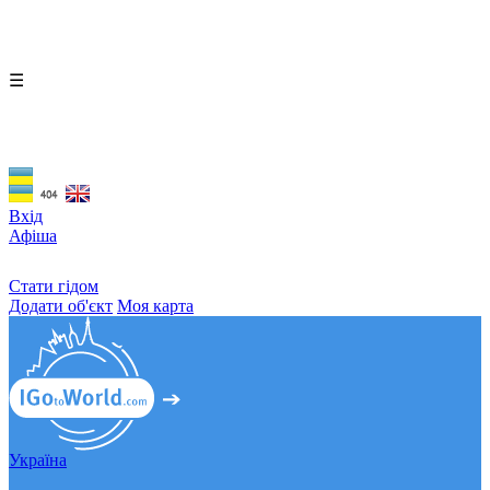
☰
Вхід
Афіша
Стати гідом
Додати об'єкт
Моя карта
Україна