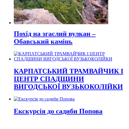
Похід на згаслий вулкан –
Обавський камінь
КАРПАТСЬКИЙ ТРАМВАЙЧИК І
ЦЕНТР СПАДЩИНИ
ВИГОДСЬКОЇ ВУЗЬКОКОЛІЙКИ
Екскурсія до садиби Попова