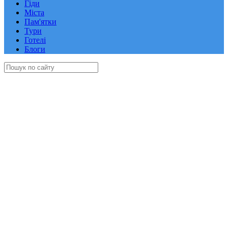
Гіди
Міста
Пам'ятки
Тури
Готелі
Блоги