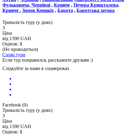
Федьковича, Чернівці
,
Кривче
,
Печера Кришталева,
Кривче
,
Замок Концкіх
,
Бакота
,
Бакотська затока
Тривалість туру (у днях)
3
Ціна
від 1390 UAH
Оцінок:
1
(Не проводиться)
Схожі тури
Если тур понравился, расскажите друзьям :)
Слідкуйте за нами в соцмережах
Facebook
(
0
)
Тривалість туру (у днях)
3
Ціна
від 1390 UAH
Оцінок:
1