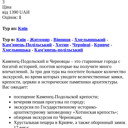
3
Ціна
від 1390 UAH
Оцінок:
1
Тур из:
Київ
Тур в:
Київ
-
Житомир
-
Вінниця
-
Хмельницький
-
Кам'янець-Подільський
-
Хотин
-
Чернівці
-
Кривче
-
Хмельницька
-
Кам'янець-подільський
Каменец-Подольский и Черновцы – это старинные города с
богатой историей, посетив которые вы получите много
впечатлений. За три дня тура вы посетите большое количество
экскурсий, во время которых увидите величественные замки,
крепости, церкви и исторические памятники архитектуры.
Вас ожидает:
посещение Каменец-Подольской крепости;
вечерняя пешая прогулка по городу;
экскурсия по Государственному историко-
архитектурному заповеднику «Хотинская крепость»;
обзорная экскурсия по Черновцам;
Хрустальная пещера в Кривче, а также оборонный замок
17 века;