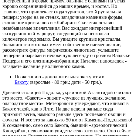
построенный в форме прямоугольника с башнями на углах,
хорошо сохранившийся до наших времен, и костел. Но
главное, что привлекает сюда туристов, это Хрустальная
пещера: узоры на ее стенах, загадочные каменные формы,
скопление кристаллов и «Лабиринт Скелета» оставят
незабываемые впечатления. Вас ожидает интереснейший
экскурсионный маршрут, следующий на несколько
километров под землю. Вы увидите крупные кристаллы,
большинство которых имеет собственное наименование;
рассмотрите фигуры мифических животных; услышите
пещерный барабан и необычную легенду о грозном Владыке
Пещеры и его пленнице-избраннице Наталке; напоследок -
загадаете желание у волшебного камня.
По желанию - дополнительная экскурсия в
Бакоту
(взрослые - 80 грн.; дети - 50 грн.).
Древней столицей Подолья, украинской Атлантидой считают
это место. «Бакота» - значит «лучшее из лучших, желанное,
благодатное место». Метеорологи утверждают, что климат в
Бакоте такой, как в Ялте. На две недели раньше сюда
приходит весна, намного раньше здесь поспевают овощи и
фрукты. И все это за каких-то 50 км от Каменца-Подольского!
К сожалению, само село Бакота, бывший «археологический
Клондайк», невозможно увидеть: село затоплено. Оно сейчас