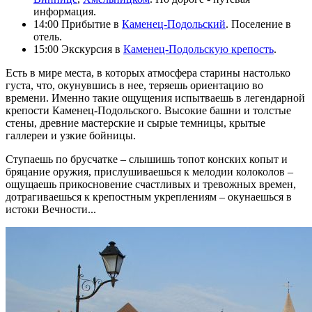
информация.
14:00 Прибытие в
Каменец-Подольский
. Поселение в
отель.
15:00 Экскурсия в
Каменец-Подольскую крепость
.
Есть в мире места, в которых атмосфера старины настолько
густа, что, окунувшись в нее, теряешь ориентацию во
времени. Именно такие ощущения испытваешь в легендарной
крепости Каменец-Подольского. Высокие башни и толстые
стены, древние мастерские и сырые темницы, крытые
галлереи и узкие бойницы.
Ступаешь по брусчатке – слышишь топот конских копыт и
бряцание оружия, прислушиваешься к мелодии колоколов –
ощущаешь прикосновение счастливых и тревожных времен,
дотрагиваешься к крепостным укреплениям – окунаешься в
истоки Вечности...