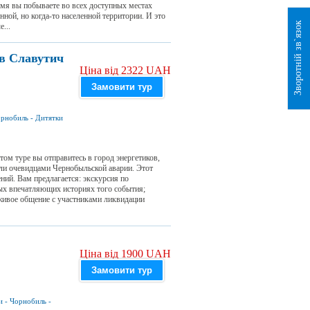
емя вы побываете во всех доступных местах
ной, но когда-то населенной территории. И это
Зворотній зв`язок
...
ов Славутич
Ціна від 2322 UAH
Замовити тур
рнобиль
-
Дитятки
ом туре вы отправитесь в город энергетиков,
ыли очевидцами Чернобыльской аварии. Этот
ний. Вам предлагается: экскурсия по
ых впечатляющих историях того события;
живое общение с участниками ликвидации
Ціна від 1900 UAH
Замовити тур
и
-
Чорнобиль
-