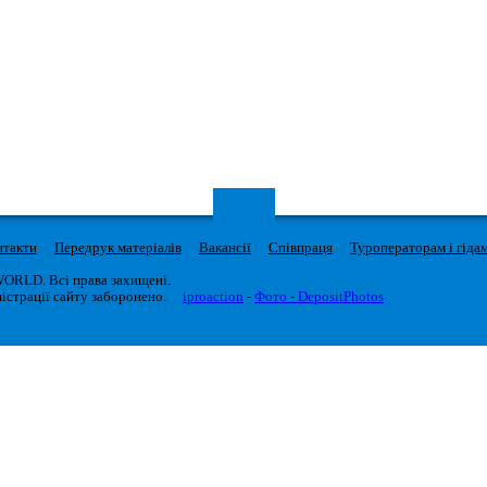
нтакти
Передрук матеріалів
Вакансії
Співпраця
Туроператорам і гіда
WORLD. Всі права захищені.
істрації сайту заборонено.
iproaction
-
Фото - DepositPhotos