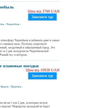
рнобыль
Ціна від 3700 UAH
Замовити тур
'ять
-
Чорнобиль
-
в атмосферу Чернобыля и побывать даже в самых
ого слишком мало. Поэтому существует
енный, загадочный и заброшенный город. Это
ите за 2 дня экскурсии по Чернобыльской
Рыжий лес, в котором...
ые плановые поездки
Ціна від 10928 UAH
Замовити тур
-
Копачі
-
Прип'ять
-
ь ни на 1 или 2 дня, за которые нельзя
ую неделю! Маршруты экскурсий не будут