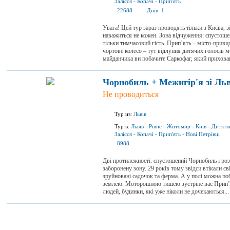
Залісся
-
Копачі
-
Прип'ять
22688
Днів:
1
Увага! Цей тур зараз проводять тільки з Києва, з
наважиться не кожен. Зона відчуження: спустоше
тільки тимчасовий гість. Прип’ять – місто-привид
чортове колесо – тут відлуння дитячих голосів м
майданчика ви побачите Саркофаг, який приховав
Чорнобиль + Межигір'я зі Ль
Не проводиться
Тур из:
Львів
Тур в:
Львів
-
Рівне
-
Житомир
-
Київ
-
Дитятк
Залісся
-
Копачі
-
Прип'ять
-
Нові Петрівці
8988
Дві протилежності: спустошений Чорнобиль і роз
заборонену зону. 29 років тому звідси втікали св
зруйновані садочок та ферма. А у полі можна поб
землею. Моторошною тишею зустріне вас Прип’ят
людей, будинки, які уже ніколи не дочекаються...