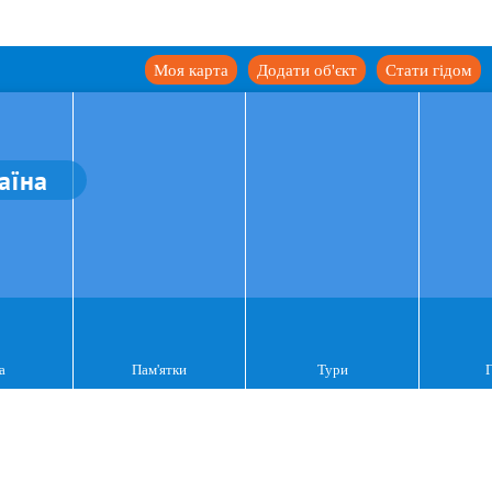
Моя карта
Додати об'єкт
Стати гідом
аїна
а
Пам'ятки
Тури