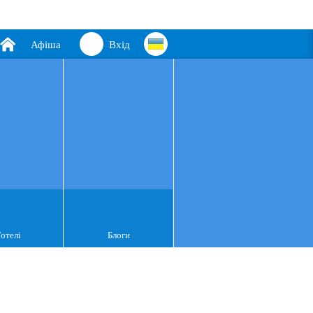
Афіша
Вхід
Готелі
Блоги