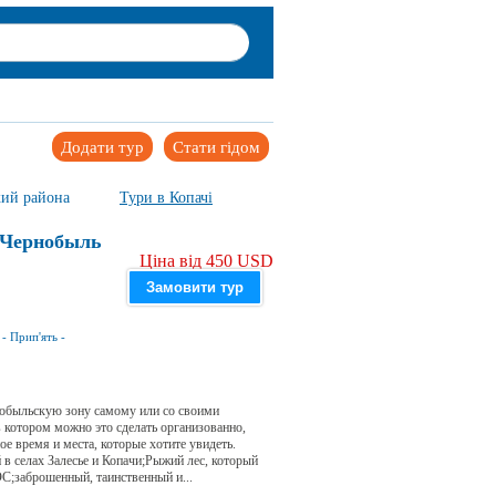
Додати тур
Стати гідом
кий района
Тури в Копачі
 Чернобыль
Ціна від 450 USD
Замовити тур
-
Прип'ять
-
нобыльскую зону самому или со своими
 в котором можно это сделать организованно,
ое время и места, которые хотите увидеть.
 селах Залесье и Копачи;Рыжий лес, который
ЭС;заброшенный, таинственный и...