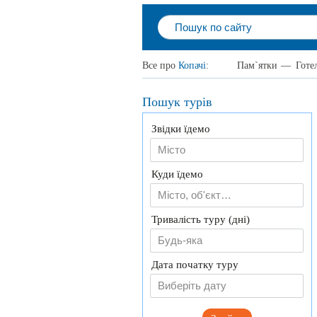
Все про
Копачі
:
Пам`ятки
—
Готе
Пошук турів
Звідки їдемо
Куди їдемо
Тривалість туру (дні)
Будь-яка
Дата початку туру