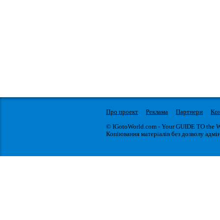
Про проект
Реклама
Партнери
Ко
© IGotoWorld.com - Your GUIDE TO the 
Копіювання матеріалів без дозволу адмін