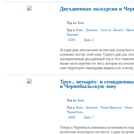
Двухдневная экскурсия в Че
Тур из:
Київ
Тур в:
Київ
-
Дитятки
-
Залісся
-
Копачі
-
Прип
Паршіїв
6593
Днів:
2
За один день невозможно полностью окунуться 
основных местах этой зоны. Одного дня для эт
альтернативный двухдневный тур в этот таинств
малая часть перечня тех мест, которые вы посет
зоне:территории ликвидации аварии и их осмотр;
Трех-, четырёх- и семидневн
в Чернобыльскую зону
Тур из:
Київ
Тур в:
Київ
-
Дитятки
-
Рудня Вересна
-
Лелів
Чорнобиль
4909
Днів:
7
Теперь в Чернобыль появилась возможность ездит
полностью посмотреть это место, а даже на цел