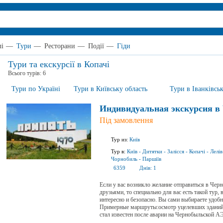
лі
—
Тури
—
Ресторани
—
Події
—
Гіди
Тури та екскурсії в Копачі
Всього турів:
6
Тури по Україні
Тури в Київську область
Тури в Іванківсь
Индивидуальная экскурсия в
Під замовлення
Тур из:
Київ
Тур в:
Київ
-
Дитятки
-
Залісся
-
Копачі
-
Лелів
Чорнобиль
-
Паршіїв
6359
Днів:
1
Если у вас возникло желание отправиться в Чер
друзьями, то специально для вас есть такой тур,
интересно и безопасно. Вы сами выбираете удобн
Примерные маршруты:осмотр уцелевших зданий в
стал известен после аварии на Чернобыльской А