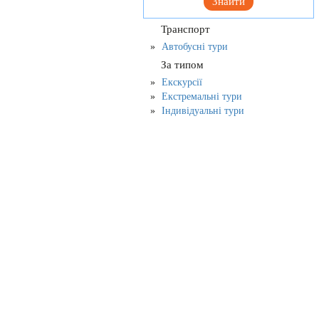
Знайти
Транспорт
Автобусні тури
За типом
Екскурсії
Екстремальні тури
Індивідуальні тури