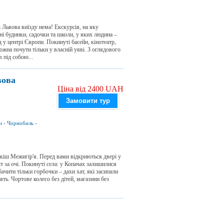
і Львова виїзду нема! Екскурсія, на яку
ні будинки, садочки та школи, у яких людина –
 у центрі Європи. Покинуті басейн, кінотеатр,
ожна почути тільки у власній уяві. З оглядового
 під собою...
вова
Ціна від 2400 UAH
Замовити тур
и
-
Чорнобиль
-
кіш Межигір'я. Перед вами відкриються двері у
іт за очі. Покинуті села: у Копачах залишилися
ачити тільки горбочки – дахи хат, які засипали
ь. Чортове колесо без дітей, магазини без