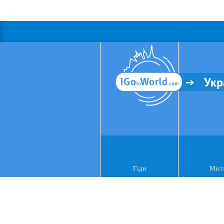
Укр
Гіди
Міст