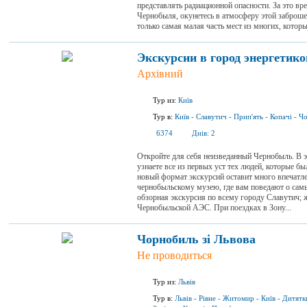
представлять радиационной опасности. За это вр
Чернобыля, окунетесь в атмосферу этой заброшен
только самая малая часть мест из многих, которые
Экскурсии в город энергетик
Архівний
Тур из:
Київ
Тур в:
Київ
-
Славутич
-
Прип'ять
-
Копачі
-
Чо
6374
Днів:
2
Откройте для себя неизведанный Чернобыль. В эт
узнаете все из первых уст тех людей, которые б
новый формат экскурсий оставит много впечатле
чернобыльскому музею, где вам поведают о сам
обзорная экскурсия по всему городу Славутич; 
Чернобыльской АЭС. При поездках в Зону...
Чорнобиль зі Львова
Не проводиться
Тур из:
Львів
Тур в:
Львів
-
Рівне
-
Житомир
-
Київ
-
Дитятк