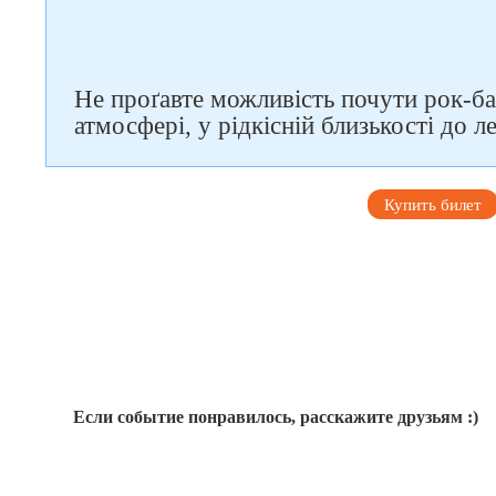
Не проґавте можливість почути рок-ба
атмосфері, у рідкісній близькості до л
Купить билет
Если событие понравилось, расскажите друзьям :)