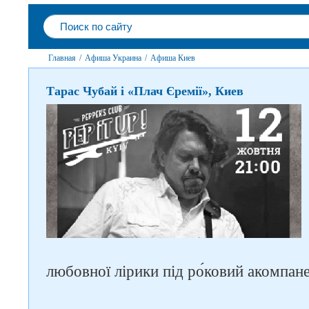
Главная
/
Афиша Украина
/
Афиша Киев
Тарас Чубай і «Плач Єремії», Киев
Следите за нами в соцсетях
любовної лірики під ро́ковий акомпан