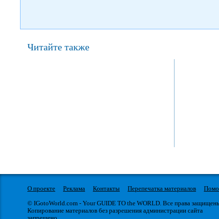
Читайте также
12 октября 2021
12 
начало:
начало:
До 75-річчя Фредді Меркьюрі
Олег Винни
(Кропивни
Олег Винник об
представит кон
рамках «любовн
представит ново
любовь».Гостей 
суперхиты, душе
исполнении Олег
звук, аналогов к
О проекте
Реклама
Контакты
Перепечатка материалов
Пом
© IGotoWorld.com - Your GUIDE TO the WORLD. Все права защищен
Копирование материалов без разрешения администрации сайта
запрещено.