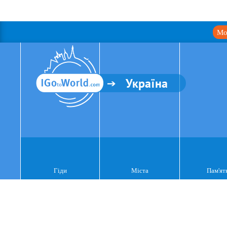
Мо
Україна
Гіди
Міста
Пам'ят