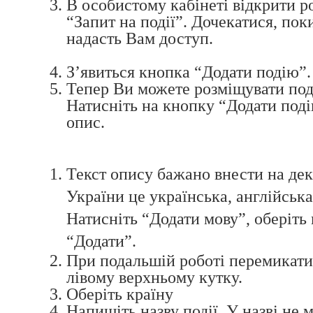
В особистому кабінеті відкрити ро
“Запит на події”. Дочекатися, пок
надасть Вам доступ.
З’явиться кнопка “Додати подію”
Тепер Ви можете розміщувати поді
Натисніть на кнопку “Додати поді
опис.
Текст опису бажано внести на дек
України це українська, англійська
Натисніть “Додати мову”, оберіть 
“Додати”.
При подальшій роботі перемикат
лівому верхньому кутку.
Оберіть країну
Напишіть назву події. У назві не