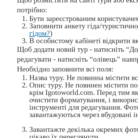
Щоб розмістити на сайті тури або екск
потрібно:
Бути зареєстрованим користувачем
Заповнити анкету гіда/туристичної
гідом?
)
В особистому кабінеті відкрити 
Щоб додати новий тур - натисніть “До
редагувати - натисніть “олівець” навп
Необхідно заповнити всі поля:
Назва туру. Не повинна містити вс
Опис туру. Не повинен містити по
крім Igotoworld.com. Перед тим я
очистити форматування, і викорис
інструменті для редагування. Фото
завантажуються через вбудовані 
Завантажте декілька окремих фото
цікаво їх переглянути.