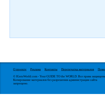
О проекте
Реклама
Контакты
Перепечатка материалов
Пом
© IGotoWorld.com - Your GUIDE TO the WORLD. Все права защищен
Копирование материалов без разрешения администрации сайта
запрещено.