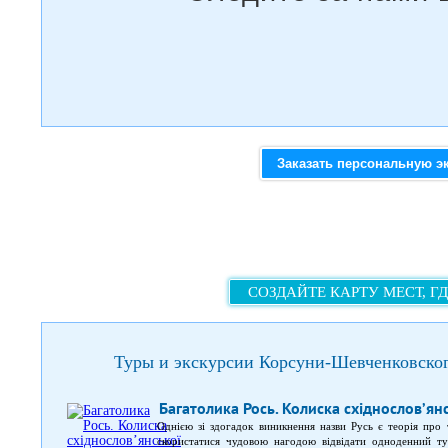
Заказать персональную э
СОЗДАЙТЕ КАРТУ МЕСТ, Г
Туры и экскурсии Корсуни-Шевченковско
Багатолика Рось. Колиска східнослов’янсь
Однією зі здогадок виникнення назви Русь є теорія про 
скористатися чудовою нагодою відвідати одноденний ту