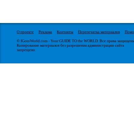
О проекте
Реклама
Контакты
Перепечатка материалов
Пом
© IGotoWorld.com - Your GUIDE TO the WORLD. Все права защищен
Копирование материалов без разрешения администрации сайта
запрещено.