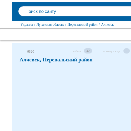
Следите за нами в соцсетях
Украина
/
Луганская область
/
Перевальский район
/
Алчевск
32
0
я был
я хочу сюда
6820
Алчевск, Перевальский район