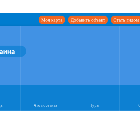
Моя карта
Добавить объект
Стать гидом
аина
да
Что посетить
Туры