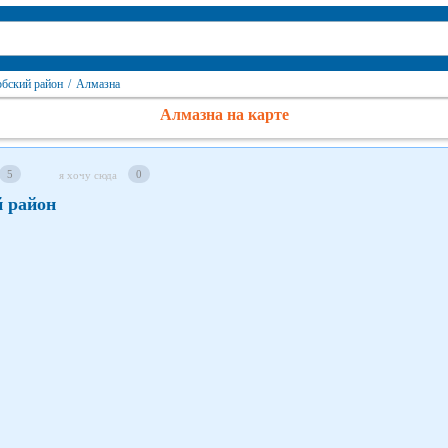
рбский район
/
Алмазна
Алмазна на карте
5
0
я хочу сюда
й район