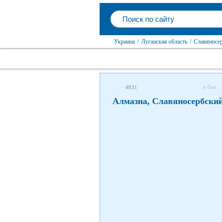
Украина
/
Луганская область
/
Славяносе
я был
4831
Алмазна, Славяносербски