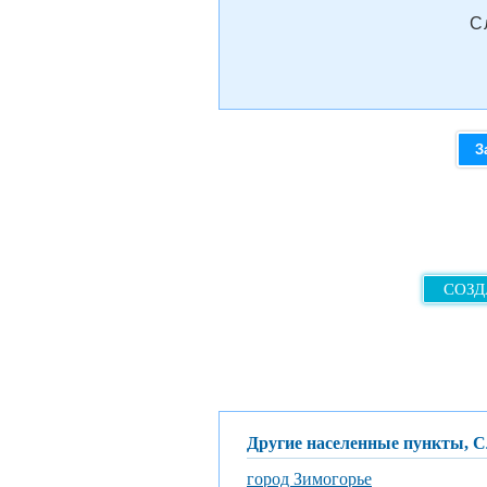
С
З
СОЗД
Другие населенные пункты, 
город Зимогорье