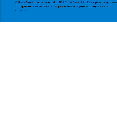
© IGotoWorld.com - Your GUIDE TO the WORLD. Все права защищен
Копирование материалов без разрешения администрации сайта
запрещено.