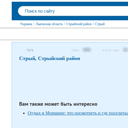
Украина
/
Львовская область
/
Стрыйский район
/
Стрый
Следите за нами в соцсетях
281
3
я был
я хочу сюда
7676
Стрый, Стрыйский район
Вам также может быть интересно
Отдых в Моршине: что посмотреть и где поселить