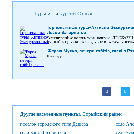
Туры и экскурсии Стрыя
Горнолыжные туры+Активно-Экскурсио
Львов-Закарпатье
Туристический оздоровительный комплекс «ТРУСКАВЕЦ
КУГЛЫЙ ГОД” - «КИЕВ 365», «ВОРОХТА 365», «ЧЕРКАЩИ
300м от вокзала и его хорошо видно, если посмотреть по 
Ферма Мукко, печери гобітів, скелі в Роз
с табличкой "ТОК ТРУСКАВЕЦ 365" встретит Вас на перрон
Для Вас будут организованы: завтрак (для туристов киевс
План туру:
врача терапевта по приему воды, ознакомительная экскур
организованная прогулка "терренкур", праздничный ужин-з
Другие населенные пункты, Стрыйский район
поселок городского типа Дашава
село Ал
село Баня Лисовицкая
село Бер