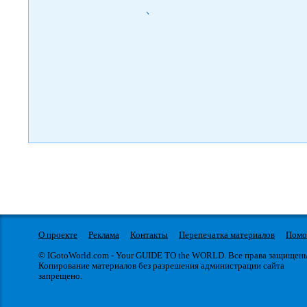
)
О проекте
Реклама
Контакты
Перепечатка материалов
Пом
© IGotoWorld.com - Your GUIDE TO the WORLD. Все права защищен
Копирование материалов без разрешения администрации сайта
запрещено.