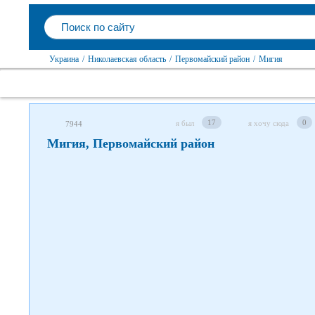
Следите за нами в соцсетях
Украина
/
Николаевская область
/
Первомайский район
/
Мигия
17
0
я был
я хочу сюда
7944
Мигия, Первомайский район