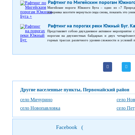
Рафтинг по Мигейским порогам Южного
Мигейские пороги Южного Буга – одно из «7 Природ
наверняка захотите вернуться сюда снова, показать это ун
Рафтинг на порогах реки Южный Буг. К
Представляет собою двухдневное активное мероприятие с
порогам на двухместных байдарках и двух четырёхмест
горных трассах различного уровня сложности и условий 
костра.
Другие населенные пункты, Первомайский район
село Мичурино
село Но
село Новопавловка
село Пет
Facebook
(