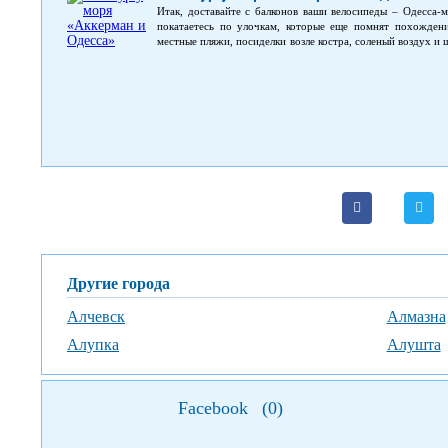
Итак, доставайте с балконов ваши велосипеды – Одесса-
покатаетесь по улочкам, которые еще помнят похожден
местные пляжи, посиделки возле костра, соленый воздух и
мы поедем к Аккерманской крепости, которую завоевывал
ссылке, Пушкин посещал здешние места, и настолько был
одно из своих известных посланий «К Овидию».
Другие города
Алчевск
Алмазна
Алупка
Алушта
Facebook
(
0
)