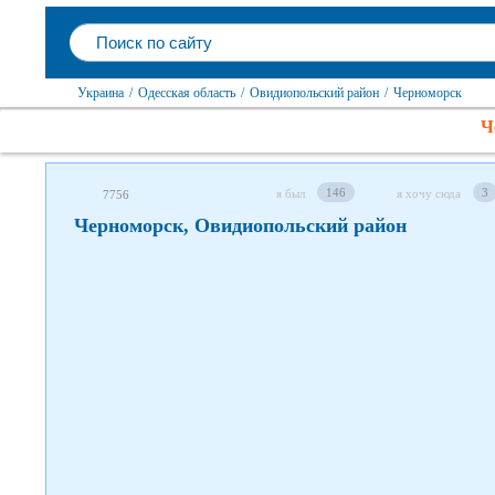
Следите за нами в соцсетях
Украина
/
Одесская область
/
Овидиопольский район
/
Черноморск
Ч
146
3
я был
я хочу сюда
7756
Черноморск, Овидиопольский район