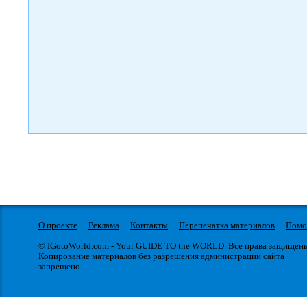
О проекте
Реклама
Контакты
Перепечатка материалов
Пом
© IGotoWorld.com - Your GUIDE TO the WORLD. Все права защищен
Копирование материалов без разрешения администрации сайта
запрещено.