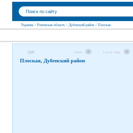
Следите за нами в соцсетях
Украина
/
Ровенская область
/
Дубенский район
/
Плоская
0
0
я был
я хочу сюда
2297
Плоская, Дубенский район