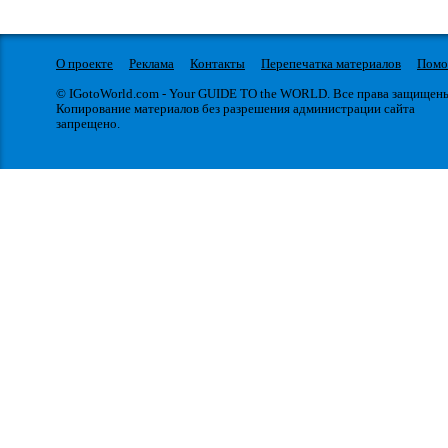
О проекте
Реклама
Контакты
Перепечатка материалов
Пом
© IGotoWorld.com - Your GUIDE TO the WORLD. Все права защищен
Копирование материалов без разрешения администрации сайта
запрещено.