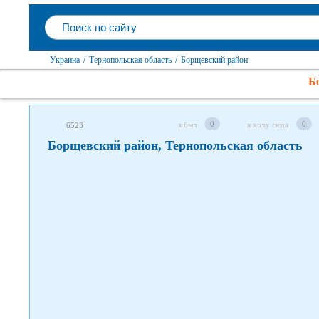
Следите за нами в соцсетях
Украина
/
Тернопольская область
/
Борщевский район
Б
0
0
я был
я хочу сюда
6523
Борщевский район, Тернопольская область