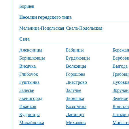
Борщев
поселки городского типа
Мельница-Подольская
Скала-Подольская
села
Алексинцы
Бабинцы
Бережан
Боришковцы
Бурдяковцы
Вербовк
Висячка
Волковцы
Выгода
Глибочок
Горошова
Грабов
Гуштынка
Днестрово
Дубовк
Залесье
Залучье
Збручан
Звенигород
Звонячка
Зеленое
Иванков
Козатчина
Конста
Кудринцы
Ланивцы
Латков
Михайловка
Михалков
Монаст