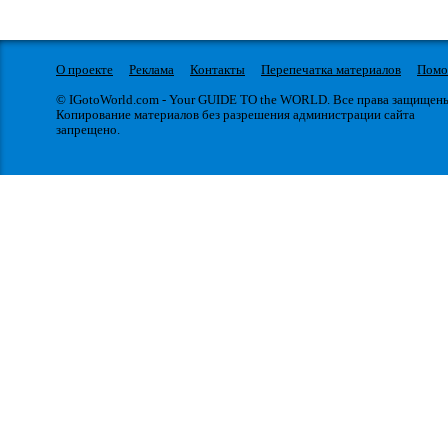
О проекте
Реклама
Контакты
Перепечатка материалов
Пом
© IGotoWorld.com - Your GUIDE TO the WORLD. Все права защищен
Копирование материалов без разрешения администрации сайта
запрещено.