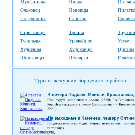
Мушкатовка
Нивра
Озерян
Ольховец
Пановцы
Пилатк
Подфилипье
Сапогов
Сковят
Стрелковцы
Троица
Трубчи
Турильчье
Урожайное
Устье
Худиевцы
Худиковцы
Циганы
Шишковцы
Шупарка
Юрьямп
Туры и экскурсии Борщевского района
4 печери Поділля: Млинки, Кришталева,
План туру:1 день: виїзд зі Львова (08:00) / з Тернопол
Королівка (екскурсія в печеру Оптимістична) — Кривче (в
22:30).
На выходные в Каменец, пещеру Оптим
Продолжительность: 4 дня. Формат путешествия: активны
гостиницах.