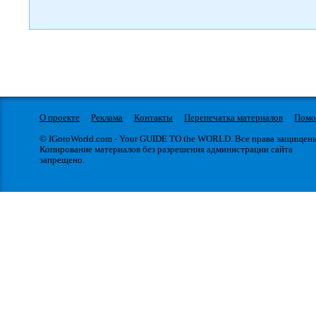
О проекте
Реклама
Контакты
Перепечатка материалов
Пом
© IGotoWorld.com - Your GUIDE TO the WORLD. Все права защищен
Копирование материалов без разрешения администрации сайта
запрещено.