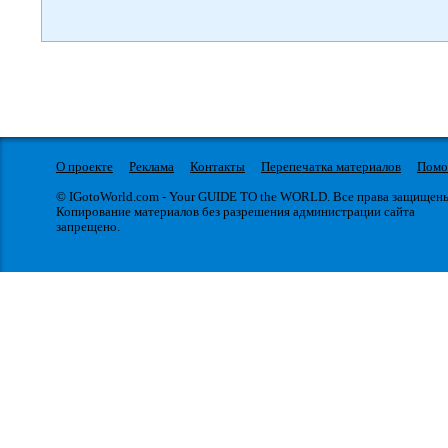
О проекте
Реклама
Контакты
Перепечатка материалов
Пом
© IGotoWorld.com - Your GUIDE TO the WORLD. Все права защищен
Копирование материалов без разрешения администрации сайта
запрещено.