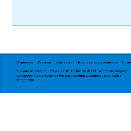
О проекте
Реклама
Контакты
Перепечатка материалов
Пом
© IGotoWorld.com - Your GUIDE TO the WORLD. Все права защищен
Копирование материалов без разрешения администрации сайта
запрещено.