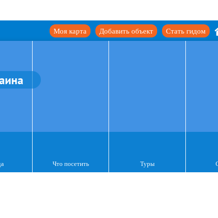
Моя карта
Добавить объект
Стать гидом
аина
да
Что посетить
Туры