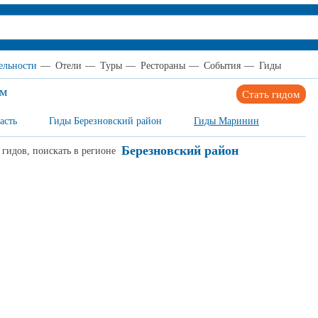
ельности
—
Отели
—
Туры
—
Рестораны
—
События
—
Гиды
ом
Стать гидом
асть
Гиды Березновский район
Гиды Маринин
Березновский район
 гидов, поискать в регионе