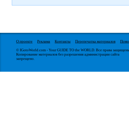
О проекте
Реклама
Контакты
Перепечатка материалов
Пом
© IGotoWorld.com - Your GUIDE TO the WORLD. Все права защищен
Копирование материалов без разрешения администрации сайта
запрещено.