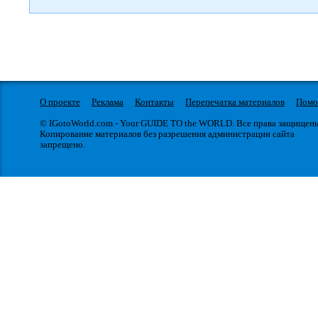
О проекте
Реклама
Контакты
Перепечатка материалов
Пом
© IGotoWorld.com - Your GUIDE TO the WORLD. Все права защищен
Копирование материалов без разрешения администрации сайта
запрещено.