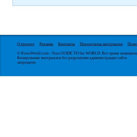
О проекте
Реклама
Контакты
Перепечатка материалов
Пом
© IGotoWorld.com - Your GUIDE TO the WORLD. Все права защищен
Копирование материалов без разрешения администрации сайта
запрещено.