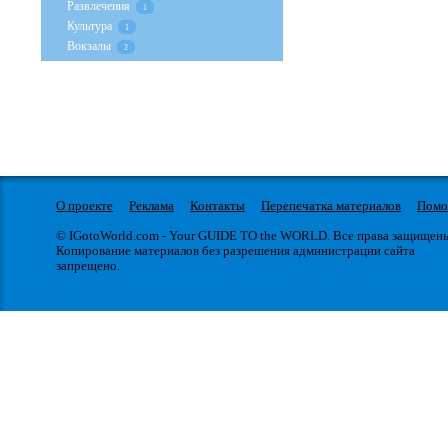
Развлечения
1
Культура
1
Вокзалы
2
О проекте
Реклама
Контакты
Перепечатка материалов
Пом
© IGotoWorld.com - Your GUIDE TO the WORLD. Все права защищен
Копирование материалов без разрешения администрации сайта
запрещено.