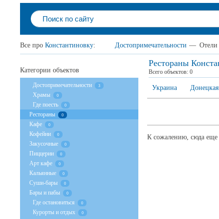
Все про
Константиновку
:
Достопримечательности
—
Отели
Рестораны Конста
Категории объектов
Всего объектов:
0
Достопримечательности
3
Украина
Донецкая
Храмы
0
Где поесть
0
Рестораны
0
Кафе
0
Кофейни
0
К сожалению, сюда еще 
Закусочные
0
Пиццерии
0
Арт кафе
0
Кальянные
0
Суши-бары
0
Бары и пабы
0
Где остановиться
0
Курорты и отдых
0