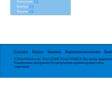
Развлечения
0
Культура
0
Вокзалы
1
О проекте
Реклама
Контакты
Перепечатка материалов
Пом
© IGotoWorld.com - Your GUIDE TO the WORLD. Все права защищен
Копирование материалов без разрешения администрации сайта
запрещено.