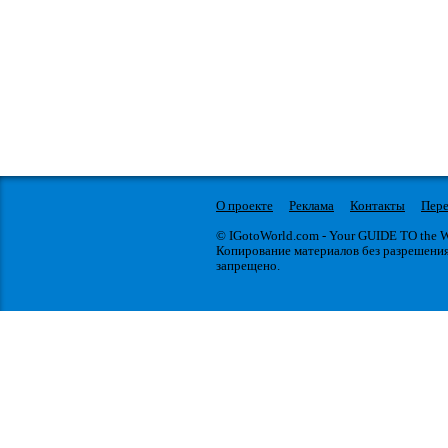
О проекте
Реклама
Контакты
Пере
© IGotoWorld.com - Your GUIDE TO the
Копирование материалов без разрешени
запрещено.