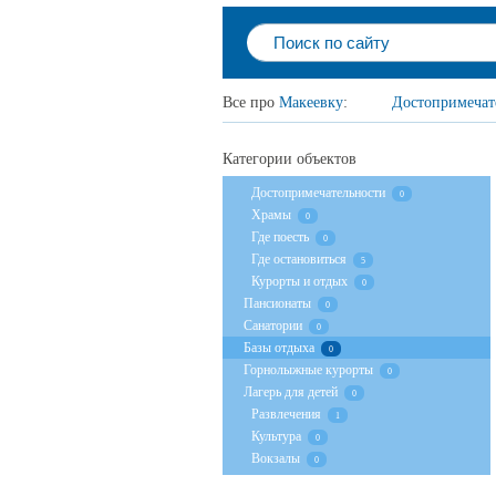
Все про
Макеевку
:
Достопримечат
Категории объектов
Достопримечательности
0
Храмы
0
Где поесть
0
Где остановиться
5
Курорты и отдых
0
Пансионаты
0
Санатории
0
Базы отдыха
0
Горнолыжные курорты
0
Лагерь для детей
0
Развлечения
1
Культура
0
Вокзалы
0