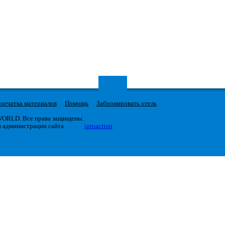
печатка материалов
Помощь
Забронировать отель
 WORLD. Все права защищены.
я администрации сайта
iproaction