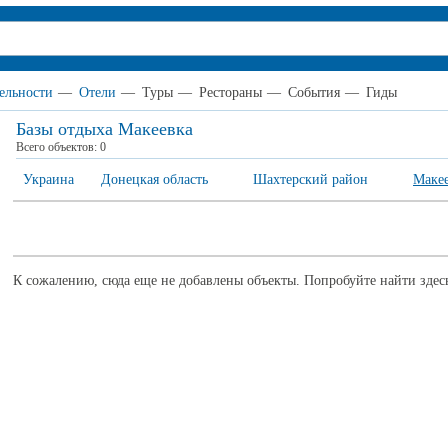
ельности
—
Отели
—
Туры
—
Рестораны
—
События
—
Гиды
Базы отдыха Макеевка
Всего объектов:
0
Украина
Донецкая область
Шахтерский район
Маке
К сожалению, сюда еще не добавлены объекты. Попробуйте найти здес