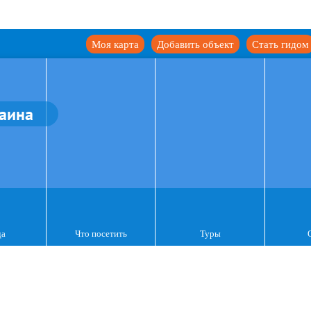
Моя карта
Добавить объект
Стать гидом
аина
да
Что посетить
Туры