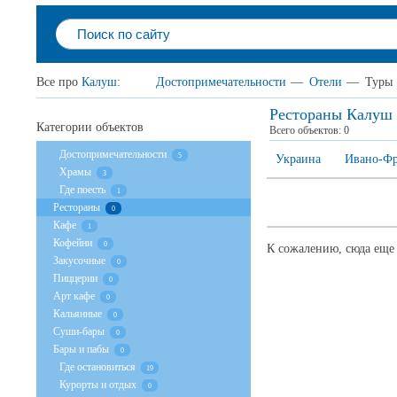
Все про
Калуш
:
Достопримечательности
—
Отели
—
Туры
Рестораны Калуш
Категории объектов
Всего объектов:
0
Достопримечательности
5
Украина
Ивано-Фр
Храмы
3
Где поесть
1
Рестораны
0
Кафе
1
Кофейни
0
К сожалению, сюда еще 
Закусочные
0
Пиццерии
0
Арт кафе
0
Кальянные
0
Суши-бары
0
Бары и пабы
0
Где остановиться
19
Курорты и отдых
0