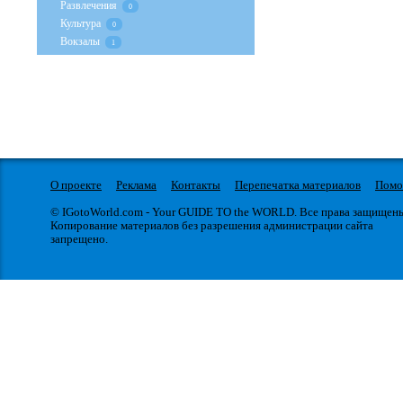
Развлечения
0
Культура
0
Вокзалы
1
О проекте
Реклама
Контакты
Перепечатка материалов
Пом
© IGotoWorld.com - Your GUIDE TO the WORLD. Все права защищен
Копирование материалов без разрешения администрации сайта
запрещено.