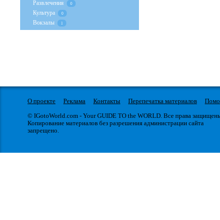
Развлечения
0
Культура
0
Вокзалы
1
О проекте
Реклама
Контакты
Перепечатка материалов
Пом
© IGotoWorld.com - Your GUIDE TO the WORLD. Все права защищен
Копирование материалов без разрешения администрации сайта
запрещено.