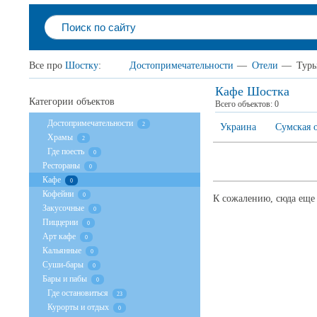
Все про
Шостку
:
Достопримечательности
—
Отели
—
Тур
Кафе Шостка
Категории объектов
Всего объектов:
0
Достопримечательности
2
Украина
Сумская 
Храмы
2
Где поесть
0
Рестораны
0
Кафе
0
Кофейни
0
К сожалению, сюда еще 
Закусочные
0
Пиццерии
0
Арт кафе
0
Кальянные
0
Суши-бары
0
Бары и пабы
0
Где остановиться
23
Курорты и отдых
0