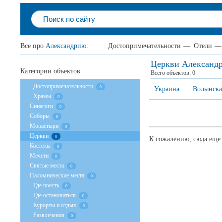
Все про
Александрию
:
Достопримечательности
—
Отели
—
Церкви Александ
Категории объектов
Всего объектов:
0
Достопримечательности
0
Украина
Волынска
Храмы
0
Cинагоги
0
Соборы
0
Монастыри
0
Церкви
0
К сожалению, сюда еще 
Костелы
0
Мечети
0
Святые места
0
Паломнические места
0
Где поесть
0
Где остановиться
0
Курорты и отдых
0
Развлечения
0