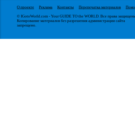
О проекте
Реклама
Контакты
Перепечатка материалов
Пом
© IGotoWorld.com - Your GUIDE TO the WORLD. Все права защищен
Копирование материалов без разрешения администрации сайта
запрещено.