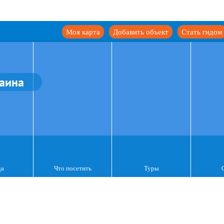
Моя карта
Добавить объект
Стать гидом
аина
да
Что посетить
Туры