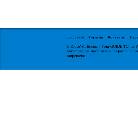
О проекте
Реклама
Контакты
Пере
© IGotoWorld.com - Your GUIDE TO the
Копирование материалов без разрешени
запрещено.