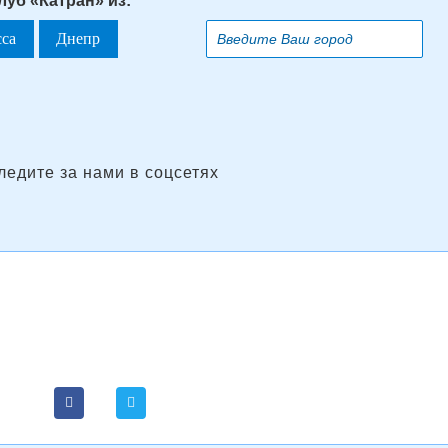
луб «Катран» из:
сса
Днепр
ледите за нами в соцсетях