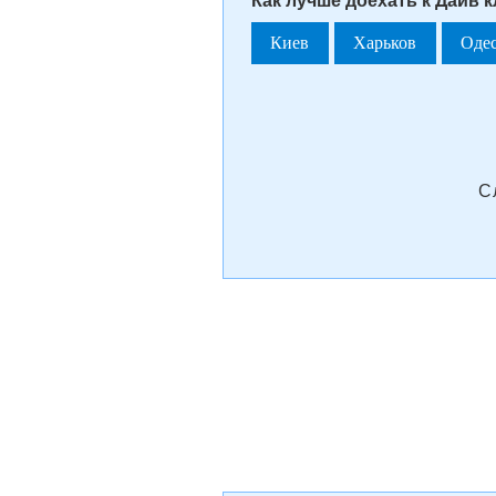
Как лучше доехать к Дайв к
Киев
Харьков
Оде
С