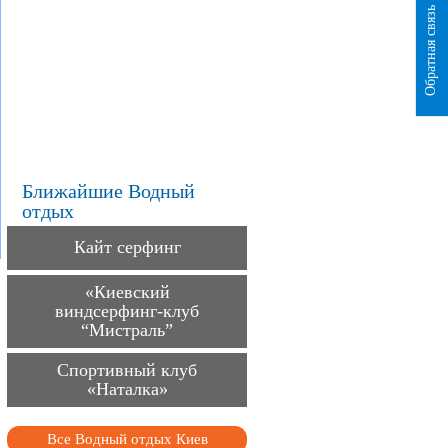
Обратная связь
Ближайшие Водный
отдых
Кайт серфинг
«Киевский
виндсерфинг-клуб
“Мистраль”
Спортивный клуб
«Наталка»
Все Водный отдых Киев