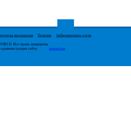
печатка материалов
Помощь
Забронировать отель
 WORLD. Все права защищены.
я администрации сайта
iproaction