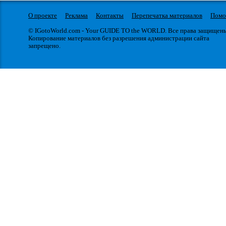
О проекте
Реклама
Контакты
Перепечатка материалов
Пом
© IGotoWorld.com - Your GUIDE TO the WORLD. Все права защищен
Копирование материалов без разрешения администрации сайта
запрещено.