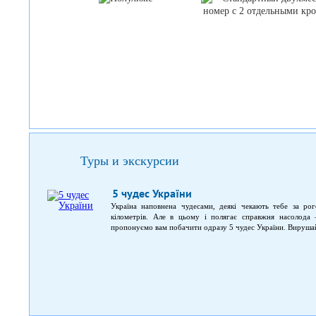
Туры и экскурсии
5 чудес України
Україна наповнена чудесами, деякі чекають тебе за ро
кілометрів. Але в цьому і полягає справжня насолода
пропонуємо вам побачити одразу 5 чудес України. Вирушай
Батьківщини.