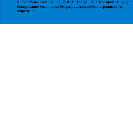
© IGotoWorld.com - Your GUIDE TO the WORLD. Все права защищен
Копирование материалов без разрешения администрации сайта
запрещено.