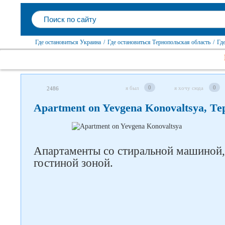
Где остановиться Украина
/
Где остановиться Тернопольская область
/
Гд
0
0
я был
я хочу сюда
2486
Следите за нами в соцсетях
Apartment on Yevgena Konovaltsya, Т
Апартаменты со стиральной машиной,
гостиной зоной.