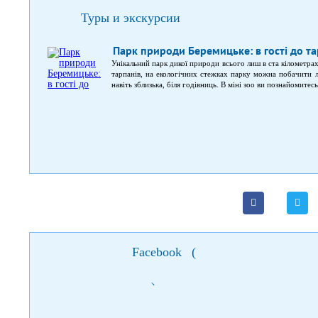
Туры и экскурсии
Парк природи Беремицьке: в гості до та
Унікальний парк дикої природи всього лиш в ста кілометра
тарпанів, на екологічних стежках парку можна побачити л
навіть зблизька, біля годівниць. В міні зоо ви познайомите
подорожі стане знайомство з музеєм диких котів, де в комф
коти.
Facebook
(
)