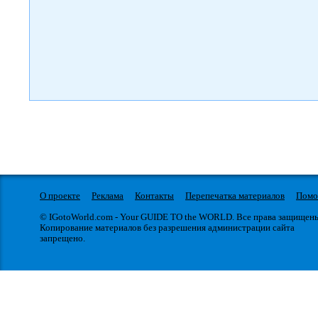
О проекте
Реклама
Контакты
Перепечатка материалов
Пом
© IGotoWorld.com - Your GUIDE TO the WORLD. Все права защищен
Копирование материалов без разрешения администрации сайта
запрещено.