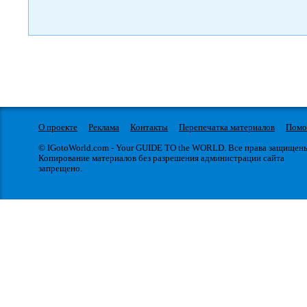
О проекте
Реклама
Контакты
Перепечатка материалов
Пом
© IGotoWorld.com - Your GUIDE TO the WORLD. Все права защищен
Копирование материалов без разрешения администрации сайта
запрещено.