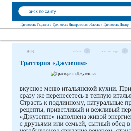
Где поесть Украина
/
Где поесть Днепровская область
/
Где поесть Днепр
1
1
я был
я хочу сюда
6446
Траттория «Джузеппе»
вкусное меню итальянской кухни. При
сразу же перенесетесь в теплую итал
Страсть к подлинному, натуральные п
Следите за нами в соцсетях
рецепты, приветливый и вежливый пер
«Джузеппе» наполнена живой энергией
с друзьями или семьей, сытный обед в
незабываемое свидание вечером, стан