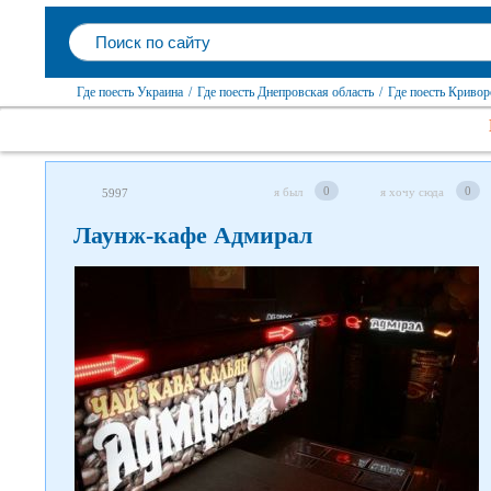
Где поесть Украина
/
Где поесть Днепровская область
/
Где поесть Криво
0
0
я был
я хочу сюда
5997
Лаунж-кафе Адмирал
Следите за нами в соцсетях