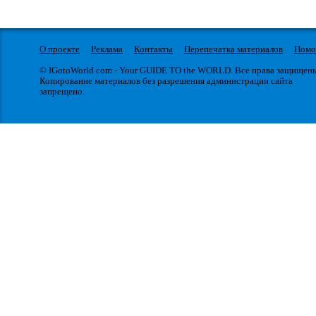
О проекте
Реклама
Контакты
Перепечатка материалов
Пом
© IGotoWorld.com - Your GUIDE TO the WORLD. Все права защищен
Копирование материалов без разрешения администрации сайта
запрещено.