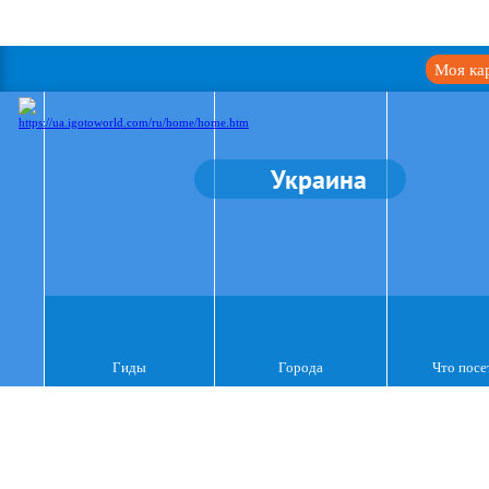
Моя ка
Украина
Гиды
Города
Что посе