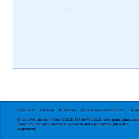
)
О проекте
Реклама
Контакты
Перепечатка материалов
Пом
© IGotoWorld.com - Your GUIDE TO the WORLD. Все права защищен
Копирование материалов без разрешения администрации сайта
запрещено.