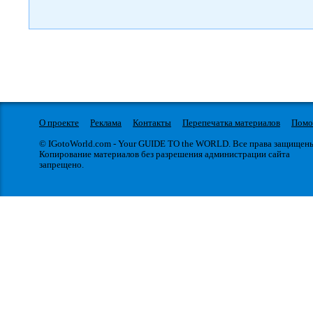
О проекте
Реклама
Контакты
Перепечатка материалов
Пом
© IGotoWorld.com - Your GUIDE TO the WORLD. Все права защищен
Копирование материалов без разрешения администрации сайта
запрещено.