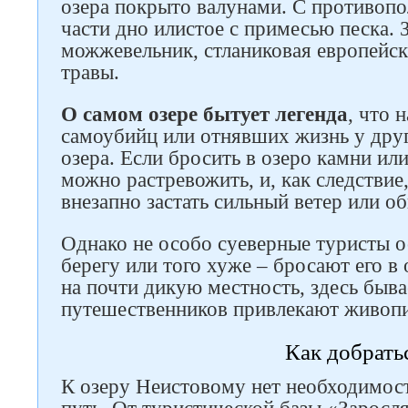
озера покрыто валунами. С противопо
части дно илистое с примесью песка. З
можжевельник, стланиковая европейск
травы.
О самом озере бытует легенда
, что 
самоубийц или отнявших жизнь у друг
озера. Если бросить в озеро камни ил
можно растревожить, и, как следстви
внезапно застать сильный ветер или о
Однако не особо суеверные туристы о
берегу или того хуже – бросают его в 
на почти дикую местность, здесь быва
путешественников привлекают живопи
Как добрать
К озеру Неистовому нет необходимос