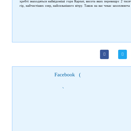
хребті знаходяться найвідоміші гори Карпат, висота яких перевищує 2 тися
гір, найчистіших озер, найсильнішого вітру. Також на вас чекає захоплююч
до пригод!
Facebook
(
)