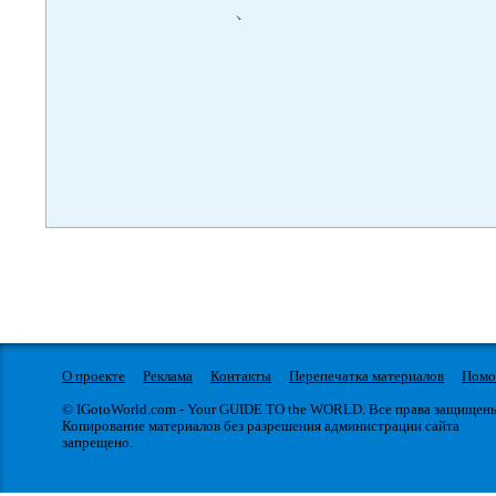
)
О проекте
Реклама
Контакты
Перепечатка материалов
Пом
© IGotoWorld.com - Your GUIDE TO the WORLD. Все права защищен
Копирование материалов без разрешения администрации сайта
запрещено.