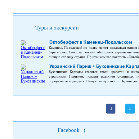
Туры и экскурсии
Октоберфест в Каменец-Подольском
Камянець-Подольский по праву может называться одним и
берегу реки Смотрыч, веками обороняла украинские зем
пивную столицу страны. Приглашаем вас посетить «Октобе
закусок и море отличного настроения! А в добавок к этом
Украинский Париж + Буковинские Карп
Каменец-Подольский с высоты птичьего полета!
Буковинские Карпаты славятся своей красотой и живо
украинским Парижем, поразит величием старинных 
осуществить и увидеть: Пешую экскурсию по Черновцам 
посетите самые известные и интересные достопримеч
историческим памятникам: Органный зал, Кафедральн
университет, который в былые времена служил рез
местностями Карпат. Горные долины, река Черемош, скал
– паломничество хасидов. Можно набрать воду с целебным
Facebook
(