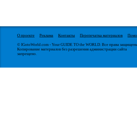
О проекте
Реклама
Контакты
Перепечатка материалов
Пом
© IGotoWorld.com - Your GUIDE TO the WORLD. Все права защищен
Копирование материалов без разрешения администрации сайта
запрещено.