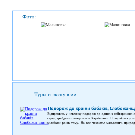
Фото:
Туры и экскурсии
Подорож до країни бабаків, Слобожан
Відправтесь у невелику подорож до одних з найгарніших с
серед крейдяних ландшафтів Харківщини. Поверніться у ми
мільйони років тому. На вас чекають: мальовничі природн
Червоної книги України; крейдяні гори і синя річка Оскіл; 