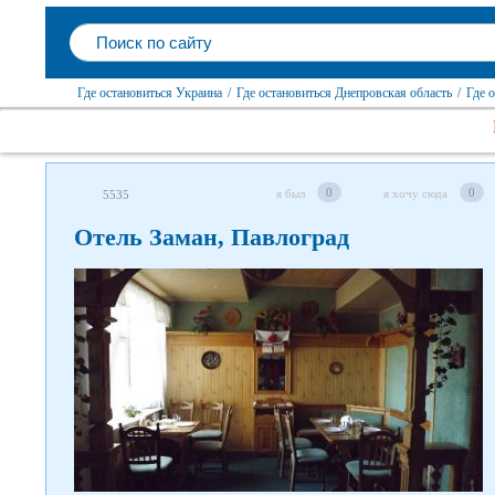
Где остановиться Украина
/
Где остановиться Днепровская область
/
Где 
0
0
я был
я хочу сюда
5535
Отель Заман, Павлоград