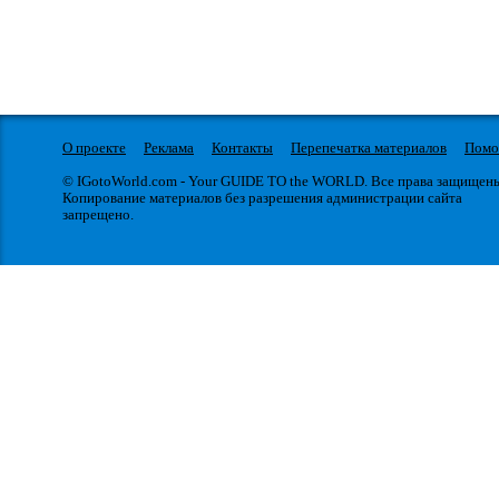
О проекте
Реклама
Контакты
Перепечатка материалов
Пом
© IGotoWorld.com - Your GUIDE TO the WORLD. Все права защищен
Копирование материалов без разрешения администрации сайта
запрещено.