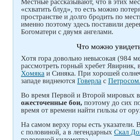
Местные рассказывают, что в этих ме
«схватить блуд», то есть можно потер
пространстве и долго бродить по мест
Следите за нами в соцсетях
именно поэтому здесь поставили дере
Богоматери с двумя ангелами.
Что можно увидеть
Хотя гора довольно невысокая (984 ме
рассмотреть горный хребет Явирник,
Хомяка
и Синяка. При хорошей солнеч
западе виднеются
Говерла
с
Петросом
Во время Первой и Второй мировых в
ожесточенные бои,
поэтому до сих п
время от времени найти гильзы от ор
На самом верху горы есть указатели. 
с половиной, а в легендарных
Скал Д
половиной километра.