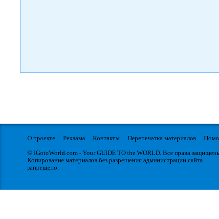
О проекте
Реклама
Контакты
Перепечатка материалов
Пом
© IGotoWorld.com - Your GUIDE TO the WORLD. Все права защищен
Копирование материалов без разрешения администрации сайта
запрещено.