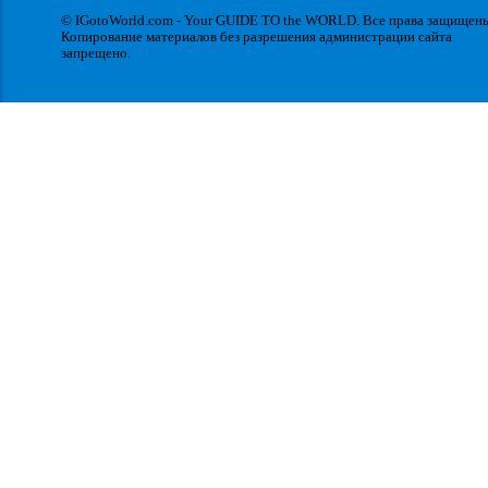
© IGotoWorld.com - Your GUIDE TO the WORLD. Все права защищен
Копирование материалов без разрешения администрации сайта
запрещено.