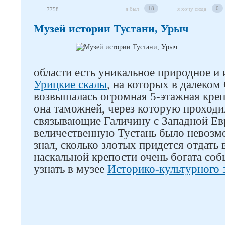
18
0
я был
я хочу сюда
7758
Музей истории Тустани, Урыч
области есть уникальное природное и 
Урицкие скалы
, на которых в далеком
возвышалась огромная 5-этажная креп
она таможней, через которую проходи
связывающие Галичину с Западной Ев
величественную Тустань было невозм
знал, сколько злотых придется отдать 
наскальной крепости очень богата со
узнать в музее
Историко-культурного 