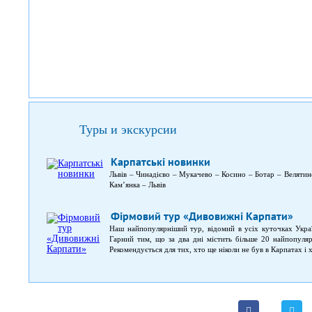
Туры и экскурсии
Карпатські новинки
Львів – Чинадієво – Мукачево – Косино – Ботар – Велят
Кам’янка – Львів
Фірмовий тур «Дивовижні Карпати»
Наш найпопулярніший тур, відомий в усіх куточках Украї
Гарний тим, що за два дні містить більше 20 найпопуля
Рекомендується для тих, хто ще ніколи не був в Карпатах і