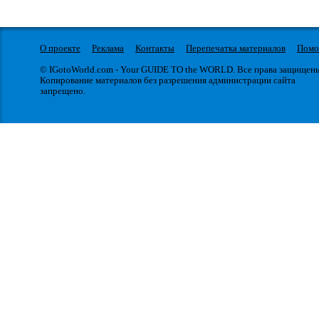
О проекте
Реклама
Контакты
Перепечатка материалов
Пом
© IGotoWorld.com - Your GUIDE TO the WORLD. Все права защищен
Копирование материалов без разрешения администрации сайта
запрещено.