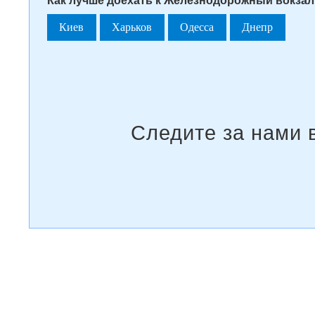
Как лучше доехать к Железнодорожный вокзал
Киев
Харьков
Одесса
Днепр