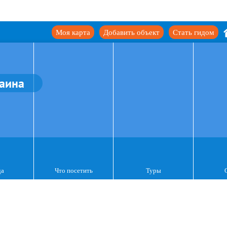
Моя карта
Добавить объект
Стать гидом
аина
да
Что посетить
Туры