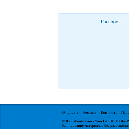
Facebook
О проекте
Реклама
Контакты
Пере
© IGotoWorld.com - Your GUIDE TO the
Копирование материалов без разрешени