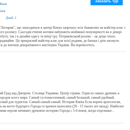
Заказать тур
Киев
Киев
Дней:
1
"Ліхтарик", що знаходиться в центрі Києва запрошує всіх бажаючих на майстер-клас з
ого розпису. Сьогодні етнічні мотиви набувають неабиякої популярності як в декорі
обуту, так і в дизайні одягу та інтер’єру. Петриківський розпис – це дещо тепле,
радиційне. Це прекрасний майстер-клас для всієї родини, де батьки і діти зможуть
я до витоків декоративного мистецтва України. Ви перенесетесь...
ий Град над Днепром. Столица Украины. Центр страны. Один из самых древних и
ородов всего мира. Самый густонаселенный, самый большой, самый удобный,
сный для туристов. Самый-самый-самый. История Киева Если верить археологам,
ь на месте будущего Города со времен палеолита (20 - 15 тысяч лет назад). Наиболее
нная версия начинает древнюю историю Города с 5-6 веков, когда отдельные...