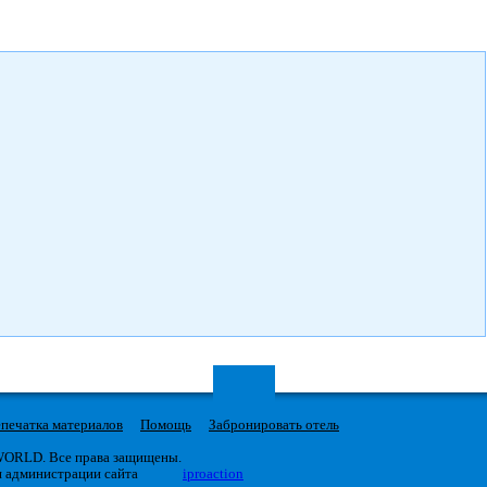
печатка материалов
Помощь
Забронировать отель
 WORLD. Все права защищены.
я администрации сайта
iproaction