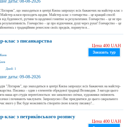
ие даты:
08-08-2026
"Ліхтарик", що знаходиться в центрі Києва запрошує всіх бажаючих на майстер-клас з
 Майстер-класи проходять щодня. Майстер-клас з гончарства – це кращий спосіб
я від буденності, рутини та щоденної гонитви за результатами. Гончарство – це не про
а результативність. Гончарство – це про відпочинок душі через руки! Гончарство – це
айомитись з традиційним ремеслом своїх предків, поринути в...
р-клас з писанкарства
Цена 400 UAH
Заказать тур
Киев
Киев
Дней:
1
ие даты:
09-08-2026
дія "Ліхтарик", що знаходиться в центрі Києва запрошує всіх бажаючих на майстер-
нкарства. Писанка – один з елементів обрядової традиції Великодня. З нагоди цього
ята наша арт-студія перевтілюється: ми запалюємо свічки, художники змінюють
исачки і починають чаклувати. Запрошуємо і Вас приєднатися до цього сакрального
д час якого у Вас буде можливість створити свою власну писанку!...
р-клас з петриківського розпису
Цена 400 UAH