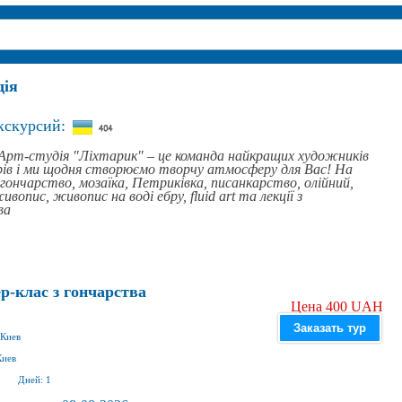
дія
кскурсий:
Арт-студія "Ліхтарик" – це команда найкращих художників
рів і ми щодня створюємо творчу атмосферу для Вас! На
 гончарство, мозаїка, Петриківка, писанкарство, олійний,
ивопис, живопис на воді ебру, fluid art та лекції з
ва
р-клас з гончарства
Цена 400 UAH
Заказать тур
Киев
Киев
Дней:
1