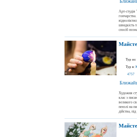
Ближайш
Арт-студія 
гончарства.
відволіктис
швидкість т
спосіб позн
Майсте
Тур из:
Тур в:
4757
Ближайш
Художня сту
клас з писа
великого св
пензлі на п
дійства, пі
Майсте