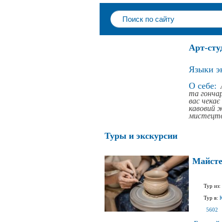
Арт-сту
Языки э
О себе:
та гонча
вас чекає
кавовий ж
мистецт
Туры и экскурсии
Майсте
Тур из:
Тур в:
5602