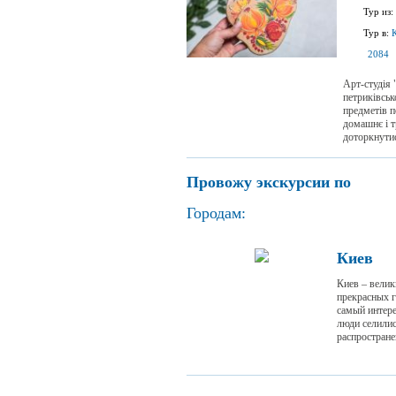
Тур из:
Тур в:
2084
Арт-студія 
петриківськ
предметів п
домашнє і т
доторкнутис
Провожу экскурсии по
Городам:
Киев
Киев – велик
прекрасных г
самый интере
люди селилис
распростране