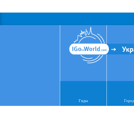
Укр
Гиды
Горо