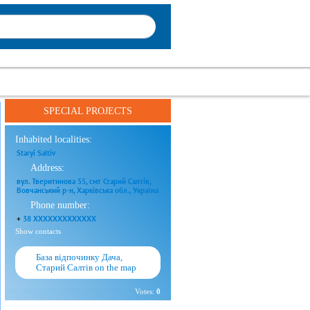
SPECIAL PROJECTS
Inhabited localities:
Staryi Saltiv
Address:
вул. Тверитинова 55, смт Старий Салтів,
Вовчанський р-н, Харківська обл., Україна
Phone number:
+
38 XXXXXXXXXXXXX
Show contacts
База відпочинку Дача,
Старий Салтів on the map
Votes:
0