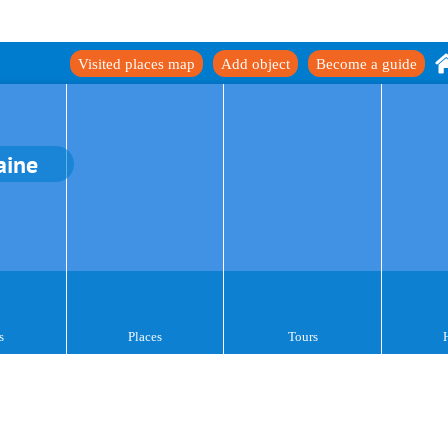
Visited places map
Add object
Become a guide
aine
s
Places
Tours