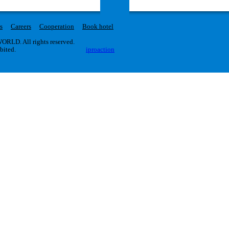
s
Careers
Cooperation
Book hotel
RLD. All rights reserved.
ibited.
iproaction