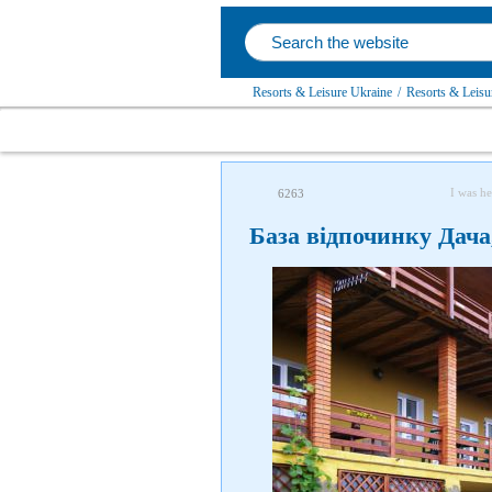
Resorts & Leisure Ukraine
/
Resorts & Leisu
I was he
6263
База відпочинку Дача