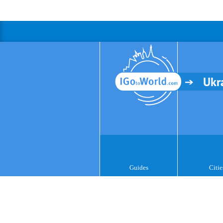
Ukr
Guides
Citie