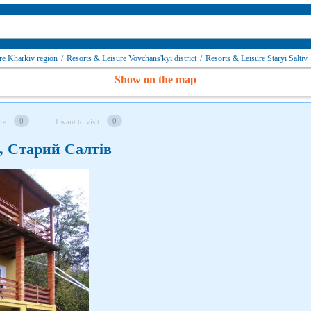
re Kharkiv region
/
Resorts & Leisure Vovchans'kyi district
/
Resorts & Leisure Staryi Saltiv
Show on the map
0
0
re
I want to visit
, Старий Салтів