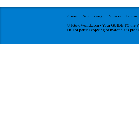
About
Advertising
Partners
Contact
© IGotoWorld.com - Your GUIDE TO the WO
Full or partial copying of materials is proh