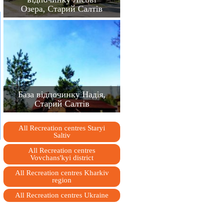
Озера, Старий Салтів
База відпочинку Надія,
Старий Салтів
All Recreation centres Staryi
Saltiv
All Recreation centres
Vovchans'kyi district
All Recreation centres Kharkiv
region
All Recreation centres Ukraine