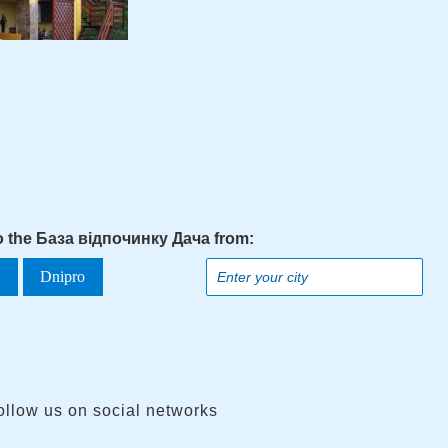
to the База відпочинку Дача from:
a
Dnipro
ollow us on social networks