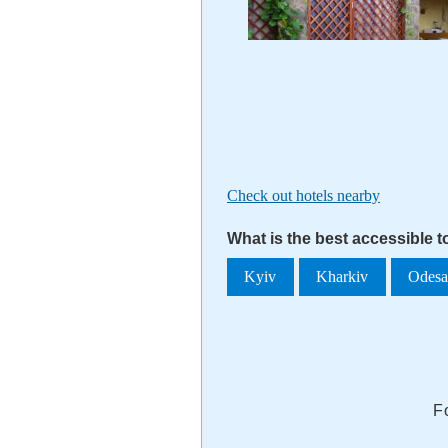
Check out hotels nearby
What is the best accessible 
Kyiv
Kharkiv
Odes
F