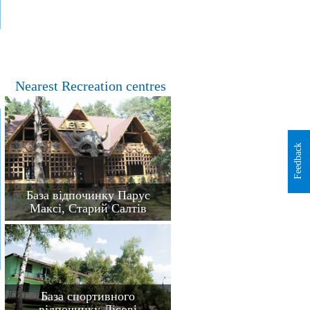
Nearest Recreation centres
Feedback
База відпочинку Парус
Максі, Старий Салтів
База спортивного
відпочинку Лісові