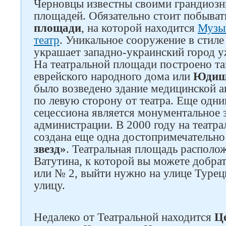
Черновцы известны своими грандиоз
площадей. Обязательно стоит побыват
площади
, на которой находится
Музы
театр
. Уникальное сооружение в стил
украшает западно-украинский город уж
На театральной площади построено та
еврейского народного дома или
Юдиш
было возведено здание медицинской 
по левую сторону от театра. Еще одн
сецессиона является монументальное 
администрации. В 2000 году на театр
создана еще одна достопримечательн
звезд»
. Театральная площадь располо
Ватутина, к которой вы можете добра
или № 2, выйти нужно на улице Турец
улицу.
Недалеко от Театральной находится
Ц