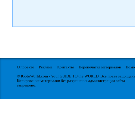
О проекте
Реклама
Контакты
Перепечатка материалов
Пом
© IGotoWorld.com - Your GUIDE TO the WORLD. Все права защищен
Копирование материалов без разрешения администрации сайта
запрещено.