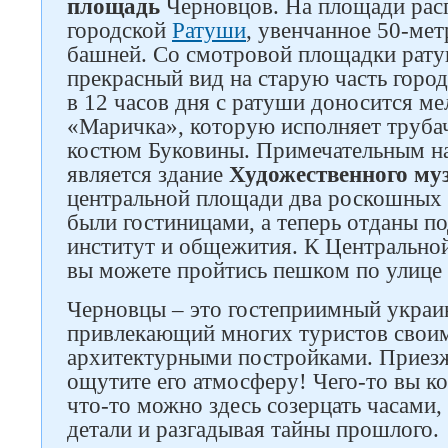
площадь
Черновцов. На площади рас
городской
Ратуши
, увенчанное 50-ме
башней. Со смотровой площадки рату
прекрасный вид на старую часть город
в 12 часов дня с ратуши доносится м
«Маричка», которую исполняет труба
костюм Буковины. Примечательным н
является здание
Художественного му
центральной площади два роскошных 
были гостиницами, а теперь отданы п
институт и общежития. К Центрально
вы можете пройтись пешком по улице
Черновцы – это гостеприимный украи
привлекающий многих туристов свои
архитектурными постройками. Приезж
ощутите его атмосферу! Чего-то вы ко
что-то можно здесь созерцать часами,
детали и разгадывая тайны прошлого