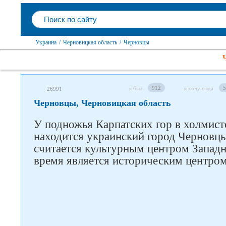
Украина
/
Черновицкая область
/
Черновцы
912
5
я был
я хочу сюда
26991
Черновцы, Черновицкая область
У подножья Карпатских гор в холмист
находится украинский город Черновц
считается культурным центром Западн
время является историческим центро