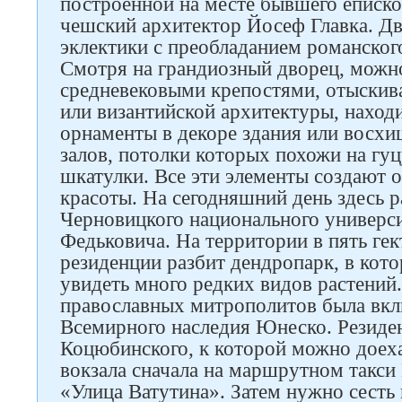
построенной на месте бывшего еписко
чешский архитектор Йосеф Главка. Дв
эклектики с преобладанием романского
Смотря на грандиозный дворец, можно
средневековыми крепостями, отыскив
или византийской архитектуры, наход
орнаменты в декоре здания или восхи
залов, потолки которых похожи на гу
шкатулки. Все эти элементы создают 
красоты. На сегодняшний день здесь 
Черновицкого национального универс
Федьковича. На территории в пять гек
резиденции разбит дендропарк, в кот
увидеть много редких видов растений
православных митрополитов была вкл
Всемирного наследия Юнеско. Резиден
Коцюбинского, к которой можно доех
вокзала сначала на маршрутном такси
«Улица Ватутина». Затем нужно сесть