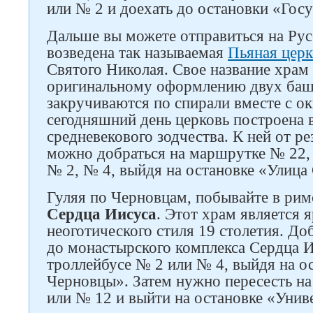
или № 2 и доехать до остановки «Госу
Дальше вы можете отправиться на Рус
возведена так называемая
Пьяная церк
Святого Николая. Свое название храм
оригинальному оформлению двух баше
закручиваются по спирали вместе с о
сегодняшний день церковь построена 
средневекового зодчества. К ней от 
можно добраться на маршрутке № 22,
№ 2, № 4, выйдя на остановке «Улица
Гуляя по Черновцам, побывайте в ри
Сердца Иисуса
. Этот храм является
неоготического стиля 19 столетия. До
до монастырского комплекса Сердца И
троллейбусе № 2 или № 4, выйдя на о
Следите за нами в соцсетях
Черновцы». Затем нужно пересесть н
или № 12 и выйти на остановке «Унив