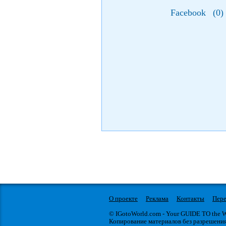
Facebook
(
0
)
О проекте
Реклама
Контакты
Пере
© IGotoWorld.com - Your GUIDE TO the
Копирование материалов без разрешени