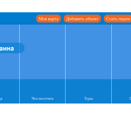
Моя карта
Добавить объект
Стать гидом
аина
да
Что посетить
Туры