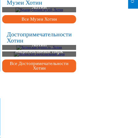
Краеведческий музей,
Музеи Хотин
Хотин
Все Музеи Хотин
Достопримечательности
Хотинская крепость,
Хотин
Хотин
Хотинский
национальный парк
Все Достопримечательности
Хотин