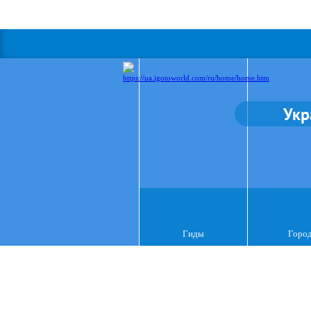
Укр
Гиды
Горо