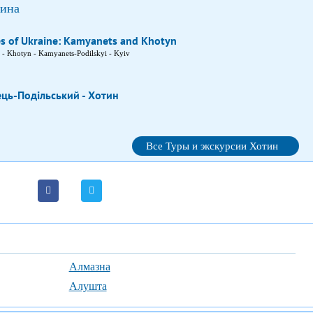
тина
es of Ukraine: Kamyanets and Khotyn
 - Khotyn - Kamyanets-Podilskyi - Kyiv
ець-Подільський - Хотин
Все Туры и экскурсии Хотин
Алмазна
Алушта