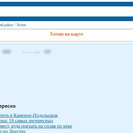
ий район
/
Хотин
Хотин на карте
350
17
я хочу сюда
ересно
сетить в Каменце-Подольском
ины: 19 самых интересных
мест, куда поехать на сплав по реке
з по Днестру