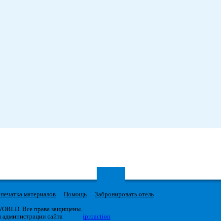
печатка материалов
Помощь
Забронировать отель
 WORLD. Все права защищены.
я администрации сайта
iproaction