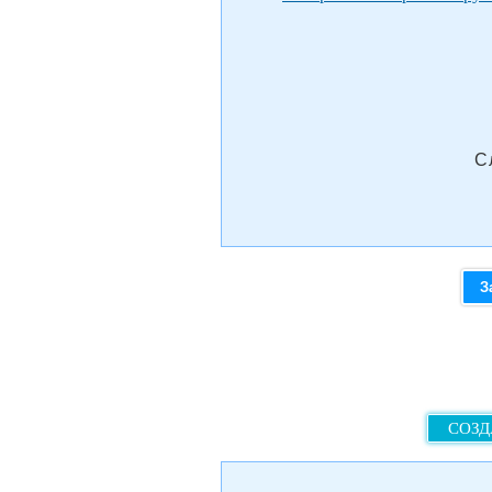
С
З
СОЗД