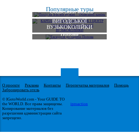
КАРПАТСЬКИЙ
Похід на згаслий вулкан
Популярные туры
ТРАМВАЙЧИК І
– Обавський камінь
ЦЕНТР СПАДЩИНИ
ВИГОДСЬКОЇ
ВУЗЬКОКОЛІЙКИ
Екскурсія до садиби
Попова
О проекте
Реклама
Контакты
Перепечатка материалов
Помощь
Забронировать отель
© IGotoWorld.com - Your GUIDE TO
the WORLD. Все права защищены.
iproaction
Копирование материалов без
разрешения администрации сайта
запрещено.