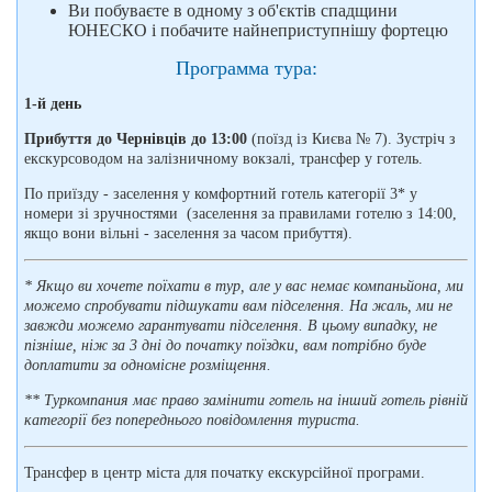
Ви побуваєте в одному з об'єктів спадщини
ЮНЕСКО і побачите найнеприступнішу фортецю
Программа тура:
1-й день
Прибуття до Чернівців до 13:00
(поїзд із Києва № 7). Зустріч з
екскурсоводом на залізничному вокзалі, трансфер у готель.
По приїзду - заселення у комфортний готель категорії 3* у
номери зі зручностями (заселення за правилами готелю з 14:00,
якщо вони вільні - заселення за часом прибуття).
* Якщо ви хочете поїхати в тур, але у вас немає компаньйона, ми
можемо спробувати підшукати вам підселення. На жаль, ми не
завжди можемо гарантувати підселення. В цьому випадку, не
пізніше, ніж за 3 дні до початку поїздки, вам потрібно буде
доплатити за одномісне розміщення.
** Туркомпания має право замінити готель на інший готель рівній
категорії без попереднього повідомлення туриста.
Трансфер в центр міста для початку екскурсійної програми.