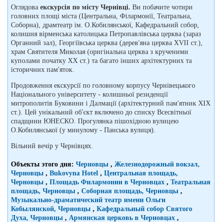
Оглядова
екскурсія по місту Чернівці.
Ви побачите чотири
головних площі міста (Центральна, Філармонії, Театральна,
Соборна), драмтеатр ім. О.Кобилянської, Кафедральний собор,
колишня вірменська католицька Петропавлівська церква (зараз
Органний зал), Георгіївська церква (дерев'яна церква ХVII ст.),
храм Святителя Миколая (оригінальна церква з крученими
куполами початку ХХ ст.) та багато інших архітектурних та
історичних пам'яток.
Продовження екскурсії по головному корпусу Чернівецького
Національного університету - колишньої резиденції
митрополитів Буковини і Далмації (архітектурний пам'ятник ХIХ
ст.). Цей унікальний об'єкт включено до списку Всесвітньої
спадщини ЮНЕСКО. Прогулянка пішохідною вулицею
О.Кобилянської (у минулому - Панська вулиця).
Вільний вечір у Чернівцях.
Объекты этого дня:
Черновцы
,
Железнодорожный вокзал,
Черновцы
,
Bukovyna Hotel
,
Центральная площадь,
Черновцы
,
Площадь Филармонии в Черновцах
,
Театральная
площадь, Черновцы
,
Соборная площадь, Черновцы
,
Музыкально-драматический театр имени Ольги
Кобылянской, Черновцы
,
Кафедральный собор Святого
Духа, Черновцы
,
Армянская церковь в Черновцах
,