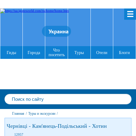
☰
Украина
Что
Гиды
Города
Туры
Отели
Блоги
посетить
Главная
/
Туры и экскурсии
/
Чернівці - Кам'янець-Подільський - Хотин
12957