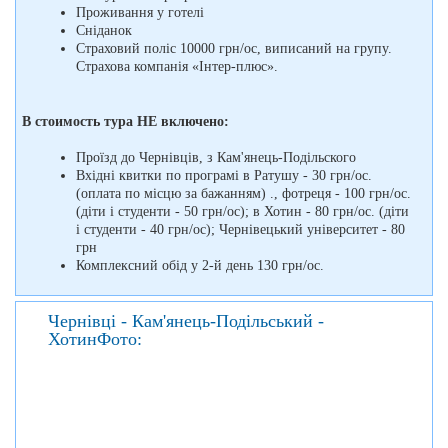
Проживання у готелі
Сніданок
Страховий поліс 10000 грн/ос, виписаний на групу.
Страхова компанія «Інтер-плюс».
В стоимость тура НЕ включено:
Проїзд до Чернівців, з Кам'янець-Подільского
Вхідні квитки по програмі в Ратушу - 30 грн/ос.
(оплата по місцю за бажанням) ., фотреця - 100 грн/ос.
(діти і студенти - 50 грн/ос); в Хотин - 80 грн/ос. (діти
і студенти - 40 грн/ос); Чернівецький університет - 80
грн
Комплексний обід у 2-й день 130 грн/ос.
Чернівці - Кам'янець-Подільський -
ХотинФото: