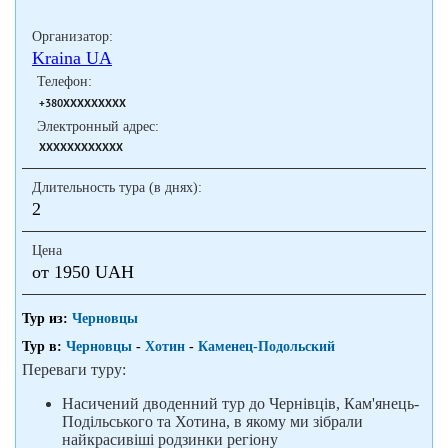
Организатор:
Kraina UA
Телефон:
+380XXXXXXXXX
Электронный адрес:
XXXXXXXXXXXX
Длительность тура (в днях):
2
Цена
от 1950 UAH
Тур из:
Черновцы
Тур в:
Черновцы
-
Хотин
-
Каменец-Подольский
Переваги туру:
Насичений дводенний тур до Чернівців, Кам'янець-
Подільського та Хотина, в якому ми зібрали
найкрасивіші родзинки регіону