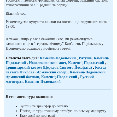
Російські і Польські фільварки, огляд фортеці, західний бастіон,
етнографічний зал "Традиції та обряди".
Вільний час.
Рекомендуємо купувати квитки на потяги, що вирушають після
19:00.
А також, якщо у вас є бажання і час, ми рекомендуємо
залишитися ще в "середньовічному" Кам'янець-Подільському.
Пропонуємо додаткову ночівлю в готелі.
Объекты этого дня:
Каменец-Подольский
,
Ратуша, Каменец-
Подольский
,
Новоплановский мост, Каменец-Подольский
,
Тринитарский костел (Церковь Святого Йосафата)
,
Костел
святого Николая (Армянский собор), Каменец-Подольский
,
Армянский бастион, Каменец-Подольский
,
Русский
магистрат, Каменец-Подольский
В стоимость тура включено:
Зустріч та трансфер до готелю
Проїзд на туристичному автобусі по всьому маршруту
Екскурсії по програмі