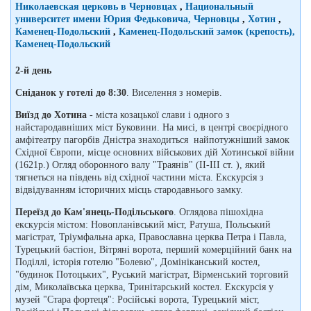
Николаевская церковь в Черновцах
,
Национальный
университет имени Юрия Федьковича, Черновцы
,
Хотин
,
Каменец-Подольский
,
Каменец-Подольский замок (крепость),
Каменец-Подольский
2-й день
Сніданок у готелі до 8:30
. Виселення з номерів.
Виїзд до Хотина
- міста козацької слави і одного з
найстародавніших міст Буковини. На мисі, в центрі своєрідного
амфітеатру пагорбів Дністра знаходиться найпотужніший замок
Східної Європи, місце основних військових дій Хотинської війни
(1621р.) Огляд оборонного валу "Траянів" (II-III ст. ), який
тягнеться на південь від східної частини міста. Екскурсія з
відвідуванням історичних місць стародавнього замку.
Переїзд до Кам'янець-Подільського
. Оглядова пішохідна
екскурсія містом: Новопланівський міст, Ратуша, Польський
магістрат, Тріумфальна арка, Православна церква Петра і Павла,
Турецький бастіон, Вітряні ворота, перший комерційний банк на
Поділлі, історія готелю "Болевю", Домініканський костел,
"будинок Потоцьких", Руський магістрат, Вірменський торговий
дім, Миколаївська церква, Тринітарський костел. Екскурсія у
музей "Стара фортеця": Російські ворота, Турецький міст,