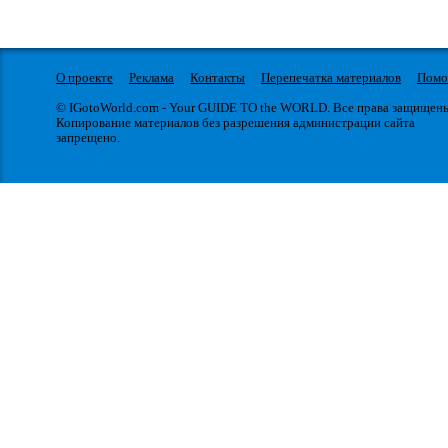
О проекте
Реклама
Контакты
Перепечатка материалов
Пом
© IGotoWorld.com - Your GUIDE TO the WORLD. Все права защищен
Копирование материалов без разрешения администрации сайта
запрещено.