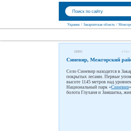
Украина
/
Закарпатская область
/
Межгорс
я был
26891
Синевир, Межгорский рай
Село Синевир находится в Зака
покрытых лесами. Первые упоми
высоте 1145 метров над уровнем
Национальный парк «
Синевир
болота Глуханя и Замшатка, жи