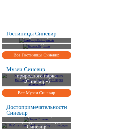
.
.
.
Гостиницы Синевир
Gostyniy Dvir Synevir
Готель Людмила
Все Гостиницы Синевир
Краеведческий музей
(Визит-центр
Музеи Синевир
Национального
природного парка
«Синевир»)
Все Музеи Синевир
Достопримечательности
Синевир
Озеро Синевир
Реабилитационный
центр бурого медведя,
Синевир