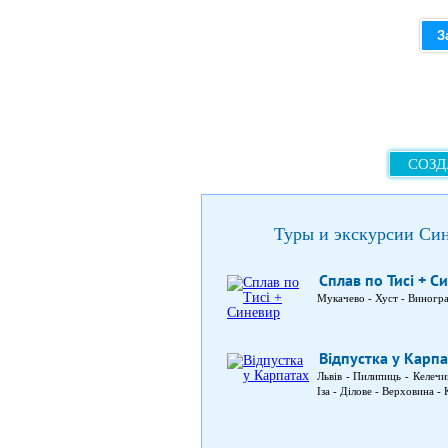
З
СОЗД
Туры и экскурсии Си
Сплав по Тисі + С
Мукачево - Хуст - Виногра
Відпустка у Карп
Львів - Пилипиць - Келеч
Іза - Ділове - Верховина -