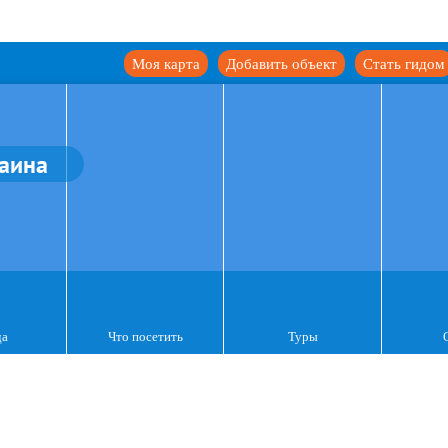
Моя карта
Добавить объект
Стать гидом
аина
да
Что посетить
Туры