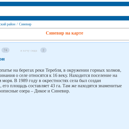
кий район
/
Синевир
Синевир на карте
74
2
я хочу сюда
он
рпатье на берегах реки Теребля, в окружении горных холмов,
нания о селе относятся к 16 веку. Находится поселение на
 моря. В 1989 году в окрестностях села был создан
», его площадь составляет 43 га. Там же находятся знаменитые
вописные озера – Дикое и Синевир.