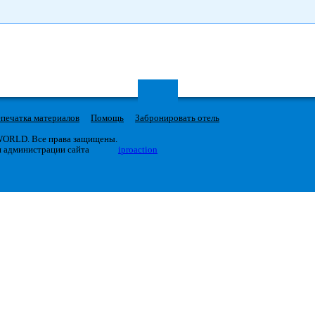
печатка материалов
Помощь
Забронировать отель
 WORLD. Все права защищены.
я администрации сайта
iproaction