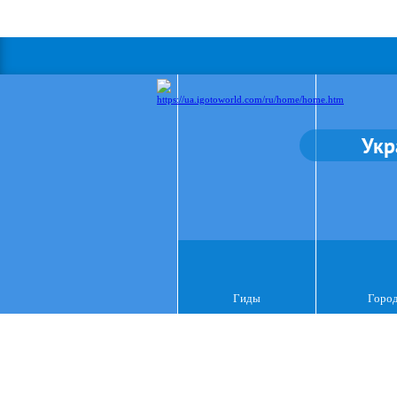
Укр
Гиды
Горо