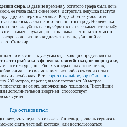
ждении озера
. В давние времена у богатого графа была дочь
ной, ее глаза были синее неба. Встретила девушка пастуха
руг друга с первого взгляда. Когда об этом узнал отец
аться с парнем, дабы не позорить знатный род. Но девушка
а он приказал убить парня, сбросив на него каменную глыбу
ватила камень руками, она так плакала, что на этом месте
 которого до сих пор виднеется камень, убивший ее
ывают Синевир.
одинаково красивы, к услугам отдыхающих представлены
то – это рыбалка в форелевых хозяйствах, велопрогулки,
ы и архитектуры, целебных минеральных источников,
рибов. Зима – это возможность испробовать свои силы в
нках и сноубордах. Есть
горнолыжный курорт Синевир
.
ну 200 метров, перепад высот составляет 50 метров.
т прогулки на санях, запряженных лошадьми. Чистейший
изм дополнительной энергией, способствует
дской суеты.
Где остановиться
ы находятся недалеко от озера Синевир, уровень сервиса и
 можно снять частный коттедж, или воспользоваться