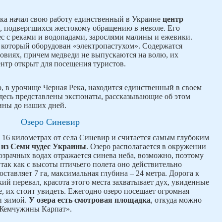
рка начал свою работу единственный в Украине
центр
, подвергшихся жестокому обращению в неволе. Его
лес с реками и водопадами, зарослями малины и ежевики.
 который оборудован «электропастухом». Содержатся
овиях, причем медведи не выпускаются на волю, их
ентр открыт для посещения туристов.
р, в урочище Черная Река, находится единственный в своем
здесь представлены экспонаты, рассказывающие об этом
ины до наших дней.
Озеро Синевир
 16 километрах от села Синевир и считается самым глубоким
 из Семи чудес Украины
. Озеро располагается в окружении
озрачных водах отражается синева неба, возможно, поэтому
так как с высоты птичьего полета оно действительно
оставляет 7 га, максимальная глубина – 24 метра. Дорога к
ий перевал, красота этого места захватывает дух, увиденные
 их стоит увидеть. Ежегодно озеро посещает огромная
 и зимой.
У озера есть смотровая площадка
, откуда можно
«Жемчужины Карпат».