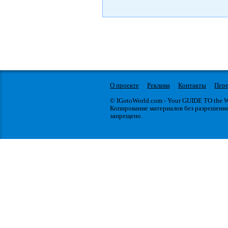
О проекте
Реклама
Контакты
Пере
© IGotoWorld.com - Your GUIDE TO the
Копирование материалов без разрешени
запрещено.