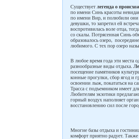
Существует
легенда о происхо
по имени Синь красоты невидан
по имени Вир, и полюбили они д
девушки, то запретил ей встреч
воспротивилась воле отца, тогд
со скалы. Потрясенная Синь обх
образовалось озеро, посередине
любимого. С тех пор озеро наз
В любое время года эти места 
разнообразные виды отдыха.
Ле
посещение памятников культур
конные прогулки, сбор ягод и г
освоении лыж, покататься на са
Трасса с подъемником имеет дли
Любителям экзотики предлагаю
горный воздух наполняет орган
восстановлению сил после горо
Многие базы отдыха и гостиниц
комфорт приятно радует. Также