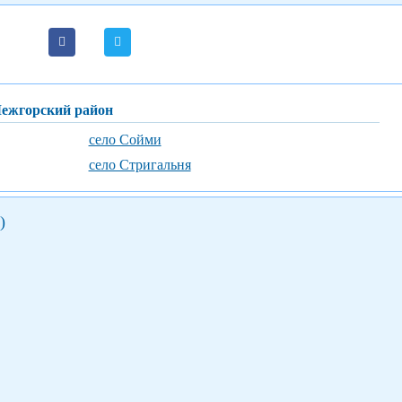
Межгорский район
село Сойми
село Стригальня
)