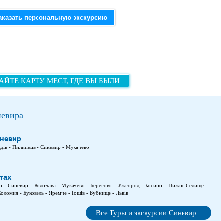
аказать персональную экскурсию
АЙТЕ КАРТУ МЕСТ, ГДЕ ВЫ БЫЛИ
невира
иневир
дів - Пилипець - Синевир - Мукачево
атах
ин - Синевир - Колочава - Мукачево - Берегово - Ужгород - Косино - Нижнє Селище -
 Коломия - Буковель - Яремче - Гошів - Бубнище - Львів
Все Туры и экскурсии Синевир