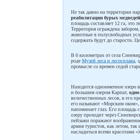
Не так давно на территории па
реабилитации бурых медведей
площадь составляет 12 га, это 
Территория ограждена забором,
животные в полусвободных усл
содержать будут до старости. Ц
В 6 километрах от села Синеви
роде
Музей леса и лесосплава
, 
промысле со времен седой стар
Находится одноименное озеро в
и большим озером Карпат,
одно
величественных лесов, в его пр
его называют «Морским оком», 
напоминает глаз. Его площадь с
озеру проходит через Синевирск
пейзажи поражают воображение,
армия туристов, как летом, так
насладиться всеми красотами 